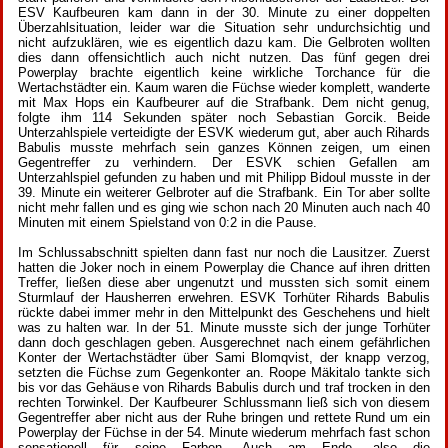
ESV Kaufbeuren kam dann in der 30. Minute zu einer doppelten
Überzahlsituation, leider war die Situation sehr undurchsichtig und
nicht aufzuklären, wie es eigentlich dazu kam. Die Gelbroten wollten
dies dann offensichtlich auch nicht nutzen. Das fünf gegen drei
Powerplay brachte eigentlich keine wirkliche Torchance für die
Wertachstädter ein. Kaum waren die Füchse wieder komplett, wanderte
mit Max Hops ein Kaufbeurer auf die Strafbank. Dem nicht genug,
folgte ihm 114 Sekunden später noch Sebastian Gorcik. Beide
Unterzahlspiele verteidigte der ESVK wiederum gut, aber auch Rihards
Babulis musste mehrfach sein ganzes Können zeigen, um einen
Gegentreffer zu verhindern. Der ESVK schien Gefallen am
Unterzahlspiel gefunden zu haben und mit Philipp Bidoul musste in der
39. Minute ein weiterer Gelbroter auf die Strafbank. Ein Tor aber sollte
nicht mehr fallen und es ging wie schon nach 20 Minuten auch nach 40
Minuten mit einem Spielstand von 0:2 in die Pause.
Im Schlussabschnitt spielten dann fast nur noch die Lausitzer. Zuerst
hatten die Joker noch in einem Powerplay die Chance auf ihren dritten
Treffer, ließen diese aber ungenutzt und mussten sich somit einem
Sturmlauf der Hausherren erwehren. ESVK Torhüter Rihards Babulis
rückte dabei immer mehr in den Mittelpunkt des Geschehens und hielt
was zu halten war. In der 51. Minute musste sich der junge Torhüter
dann doch geschlagen geben. Ausgerechnet nach einem gefährlichen
Konter der Wertachstädter über Sami Blomqvist, der knapp verzog,
setzten die Füchse zum Gegenkonter an. Roope Mäkitalo tankte sich
bis vor das Gehäuse von Rihards Babulis durch und traf trocken in den
rechten Torwinkel. Der Kaufbeurer Schlussmann ließ sich von diesem
Gegentreffer aber nicht aus der Ruhe bringen und rettete Rund um ein
Powerplay der Füchse in der 54. Minute wiederum mehrfach fast schon
sensationell für seine Farben. Auch am Ende, also die