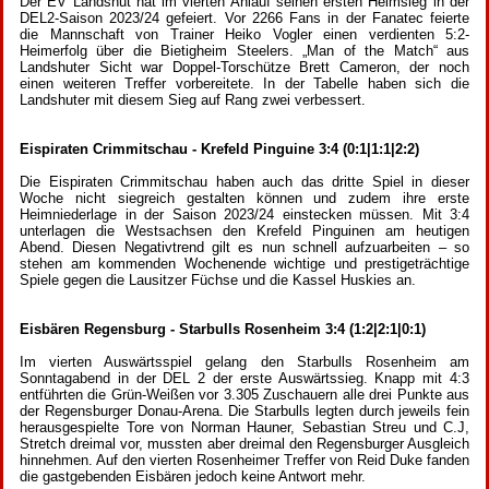
Der EV Landshut hat im vierten Anlauf seinen ersten Heimsieg in der
DEL2-Saison 2023/24 gefeiert. Vor 2266 Fans in der Fanatec feierte
die Mannschaft von Trainer Heiko Vogler einen verdienten 5:2-
Heimerfolg über die Bietigheim Steelers. „Man of the Match“ aus
Landshuter Sicht war Doppel-Torschütze Brett Cameron, der noch
einen weiteren Treffer vorbereitete. In der Tabelle haben sich die
Landshuter mit diesem Sieg auf Rang zwei verbessert.
Eispiraten Crimmitschau - Krefeld Pinguine 3:4 (0:1|1:1|2:2)
Die Eispiraten Crimmitschau haben auch das dritte Spiel in dieser
Woche nicht siegreich gestalten können und zudem ihre erste
Heimniederlage in der Saison 2023/24 einstecken müssen. Mit 3:4
unterlagen die Westsachsen den Krefeld Pinguinen am heutigen
Abend. Diesen Negativtrend gilt es nun schnell aufzuarbeiten – so
stehen am kommenden Wochenende wichtige und prestigeträchtige
Spiele gegen die Lausitzer Füchse und die Kassel Huskies an.
Eisbären Regensburg - Starbulls Rosenheim 3:4 (1:2|2:1|0:1)
Im vierten Auswärtsspiel gelang den Starbulls Rosenheim am
Sonntagabend in der DEL 2 der erste Auswärtssieg. Knapp mit 4:3
entführten die Grün-Weißen vor 3.305 Zuschauern alle drei Punkte aus
der Regensburger Donau-Arena. Die Starbulls legten durch jeweils fein
herausgespielte Tore von Norman Hauner, Sebastian Streu und C.J,
Stretch dreimal vor, mussten aber dreimal den Regensburger Ausgleich
hinnehmen. Auf den vierten Rosenheimer Treffer von Reid Duke fanden
die gastgebenden Eisbären jedoch keine Antwort mehr.