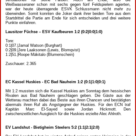
Weißwasseraner schon mit sechs gegen fünf Feldspielern agierten,
war der heute überragende ESVK Schlussmann nicht mehr zu
überwinden. Somit konnten die Joker dank ihrer beiden Tore aus dem
Startdrittel die Partie am Ende für sich entscheiden und drei weitere
Punkte einfahren.
Lausitzer Füchse – ESV Kaufbeuren 1:2 (0:2|0:0|1:0)
Tore:
0:1|07.|Jamal Watson (Burghart)
0:2|09.|Jere Laaksonen (Lewis, Blomqvist)
1:2|51.|Roope Mäkitalo (Blumenschein)
Zuschauer: 2.365
EC Kassel Huskies - EC Bad Nauheim 1:2 (0:1|1:0|0:1)
Mit 1:2 mussten sich die Kassel Huskies am Sonntag dem hessischen
Rivalen aus Bad Nauheim geschlagen geben. Die Gäste aus der
Wetterau machten dabei das Beste aus ihren Chancen und bestätigten
abermals ihren Ruf als Angstgegner der Huskies. Für den ECN traf
Kapitän Marc El-Sayed sowie Jordan Hickmott. Den
zwischenzeitlichen Ausgleich für die Huskies erzielte Alec Ahlroth.
EV Landshut - Bietigheim Steelers 5:2 (1:1|2:1|2:0)