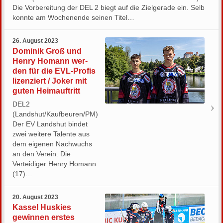
Die Vorbereitung der DEL 2 biegt auf die Zielgerade ein. Selb
konnte am Wochenende seinen Titel…
26. August 2023
Do­mi­nik Groß und
Henry Ho­mann wer­
den für die EVL-Pro­fis
li­zen­ziert / Joker mit
guten Heimauftritt
DEL2
(Landshut/Kaufbeuren/PM)
Der EV Landshut bindet
zwei weitere Talente aus
dem eigenen Nachwuchs
an den Verein. Die
Verteidiger Henry Homann
(17)…
20. August 2023
Kassel Huskies
gewinnen erstes