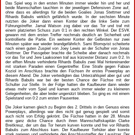
Das Spiel wog in den ersten Minuten immer wieder hin und her und
beide Mannschaften tauchten in der jeweiligen Defensiven Zone auf,
ohne dass es allerdings für die beiden Goalies Jonas Stettmer und
Rihards Babulis wirklich gefährlich wurde. In der sechsten Minute
nutzten die Joker dann einen Konter über die linke Seite zum
Führungstreffer. Jamal Watson zog dabei vor das Tor und traf mit
einem platzierten Schuss zum 0:1 in den rechten Winkel. Der ESVK
gewann mit dem ersten Treffer nochmals deutlich an Sicherheit und
kontrollierte die Partie. Ein weiterer Konter der Gelbroten nur zwei
Minuten später war wieder brandgefährlich. Sami Blomqvist scheiterte
nach einen guten Zuspiel von Joey Lewis an der Schulter von Jonas
Stettmer. Der Passgeber brachte die Scheibe aber danach nochmals
vor das Tor und Jere Laaksonen traf aus kürzester Distanz zum 0:2. In
der elften Minute verhinderte Rihards Babulis zwei Mal hintereinander
mit starken Paraden einen Gegentreffer. Eine Strafe gegen Fabian
Koziol im Anschluss brachte den Füchsen ihr erstes Powerplay an
diesem Abend. Die Joker verteidigten das Unterzahlspiel aber gut und
Rihards Babulis war bei der besten Chance der Füchse mit der
Schulter zur Stelle. In der Folge hatten die Kaufbeurer dann wieder
etwas mehr vom Spiel und kamen auch immer wieder zu kleineren
Gelegenheiten, die aber leider ungenützt blieben. So ging es mit einem
Spielstand von 0:2 zum ersten Pausentee.
Die Joker kamen gleich zu Beginn des 2. Drittels in den Genuss eines
Powerplays, allerdings war dies nicht gut genug gespielt und somit
auch nicht von Erfolg gekrönt. Die Füchse hatten in der 28. Minute
eine ganz dicke Chance durch ihren Mannschaftskapitän Clarke
Breitkreuz, der um das Tor herum kurven konnte und frei vor Rihards
Babulis zum Abschluss kam. Der Kaufbeurer Torhüter aber konnte
stark parieren und verhinderte den Anschlusstreffer der Lausitzer. Der