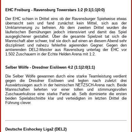
EHC Freiburg - Ravensburg Towerstars 1:2 (0:1|1:1|0:0)
Der EHC schien in Drittel eins ob der Ravensburger Spielweise etwas
überrascht sein und fand zunächst kein Mittel, sich aus der
Umklammerung zu befreien. Ab dem zweiten Drittel wurden die
läuferischen Bemühungen jedoch intensiviert und damit das Spiel
ausgeglichener gestaltet. Über die gesamte Spielzeit tat sich die
Mannschaft aber schwer, traf sie doch auf einen an diesem Abend sehr
diszipliniert und nahezu fehlerfrei agierenden Gegner. Gegen den
amtierenden DEL2-Meister aus Ravensburg unterlag der EHC vor
1.502 Zuschauern in der Echte Helden Arena mit 1:2.
Selber Wölfe - Dresdner Eislöwen 4:2 (1:1|2:0|1:1)
Die Selber Wölfe gewannen durch eine starke Teamleistung verdient
gegen die Dresdner Eislöwen und legten nach zuletzt drei
Auswärtssiegen auch in der heimischen NETZSCH-Arena nach. Beide
Mannschaften lieferten vor einer tollen und stimmungsvollen
Zuschauerkulisse eine starke Partie ab. Selb dominierte die ersten
beiden Spielabschnitte klar und verteidigten im letzten Drittel die
Führung clever.
Deutsche Eishockey Liga2 (DEL2)