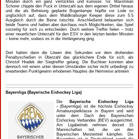
Minuten durch ein ganz verrücktes und kurioses Tor. Maximilian
Schorer chippte den Puck in Unterzahl aus dem eigenen Drittel heraus
und die als Befreiung geplante Bogenlampe hüpfte vor Lode so
unglücklich auf, dass dem Waldkraiburger Keeper diese zum 5:5
Ausgleich durch die Beine rutschte. Anschließend belauerten sich
beide Teams und hatten aber durchaus noch Möglichkeiten, das Spiel
vorzeitig für sich zu entscheiden. Doch weitere Treffer fielen – trotz
einer neuerlichen Unterzahl für den ESV in den letzten beiden Minuten
– keine mehr, sodass es in die Verlängerung ging.
Dort hatten dann die Löwen drei Sekunden vor dem drohenden
Penaltyschießen in Überzahl das glücklichere Ende für sich, als
Christof Hradek der Siegtreffer gelang. Die Buchloer konnten aber
dennoch mit einem unter diesen Umständen sicher nicht unbedingt zu
erwartenden Punktgewinn erhobenen Hauptes die Heimreise antreten
Bayernliga (Bayerische Eishockey Liga)
Die
Bayerische Eishockey Liga
-
(Bayernliga) ist die höchste Eishockey
Amateurspielklasse in Bayern und wird
unter dem Dach des Bayerischen
Eishockey Verbandes (BEV) ausgerichtet.
Am Ligabetrieb nehmen derzeit 15
Mannschaften teil, die um den
Bayerischen Meistertitel kämpfen. Die
Bayernliga ist in Deutschland somit die