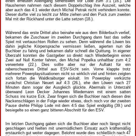
einen erneuten Alleingang sehenswert vor Lode zum 3:1 (16.). Die
Hausherren nahmen nach diesem Doppelschlag ihre Auszeit, welche
aber auch das 4:1 wieder durch Michal Petrak nicht verhindern konnte.
Dieser durfte viel zu leicht zur Mitte ziehen und den Puck zum zweiten
Mal mit der Rückhand unter die Latte setzen (18.).
Während das erste Drittel also beinahe wie aus dem Bilderbuch verlief,
bekamen die Zuschauer im zweiten Durchgang dann fast das selbe
Spiel mit vertauschten Rollen zu sehen. Denn während die Löwen bis
dahin jegliche Körpersprache vermissen ließen, agierten nun die
Buchloer zu fahrig und bekamen dafür schnell die Quittung. In eigener
Überzahl konnten die Gastgeber so direkt nach Wiederbeginn einen
Zwei auf Null Konter fahren, den Michal Popelka unhaltbar zum 4:2
verwertete (22.). Dies sollte aber nur der Auftakt für ein
rabenschwarzes Drittel aus ESV-Sicht sein. Vorne klappte trotz
mehrerer Powerplaysituationen nicht so wirklich viel und hinten zeigten
sich fortan die Waldkraiburger eiskalt. Im Powerplay verkürzte
zunächst Christian Neuert auf 4:3 (26.), ehe den Löwen nach 27
Minuten dann sogar der Ausgleich glückte. Abermals in Unterzahl
überwand Leon Decker Johannes Wiedemann mit einem satten
Schuss ins kurze Eck. Zwar fingen sich die Buchloer nach diesen drei
Nackenschlägen in der Folge wieder etwas, doch noch vor der zweiten
Pause drehte Philipp Lode mit dem 4:5 das Spiel endgültig (39.) und
besiegelte so einen ganz bitteren Abschnitt für den ESV.
Im letzten Durchgang gaben sich die Buchloer aber noch längst nicht
geschlagen und hielten mit unermüdlichem Einsatz auch kräftemäßig
erstaunlich gut weiter dagegen. Belohnt wurde dies schließlich nach 47