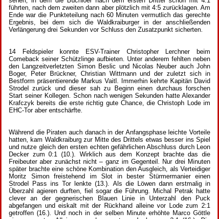
sehen, in dem die Buchloer nach dem ersten Drittel schon mit 4:1
führten, nach dem zweiten dann aber plötzlich mit 4:5 zurücklagen. Am
Ende war die Punkteteilung nach 60 Minuten vermutlich das gerechte
Ergebnis, bei dem sich die Waldkraiburger in der anschließenden
Verlängerung drei Sekunden vor Schluss den Zusatzpunkt sicherten.
14 Feldspieler konnte ESV-Trainer Christopher Lerchner beim
Comeback seiner Schützlinge aufbieten. Unter anderem fehlten neben
den Langzeitverletzten Simon Beslic und Nicolas Neuber auch John
Boger, Peter Brückner, Christian Wittmann und der zuletzt sich in
Bestform präsentierende Markus Vaitl. Immerhin kehrte Kapitän David
Strodel zurück und dieser sah zu Beginn einen durchaus forschen
Start seiner Kollegen. Schon nach wenigen Sekunden hatte Alexander
Krafczyk bereits die erste richtig gute Chance, die Christoph Lode im
EHC-Tor aber entschärfte.
Während die Piraten auch danach in der Anfangsphase leichte Vorteile
hatten, kam Waldkraiburg zur Mitte des Drittels etwas besser ins Spiel
und nutze gleich den ersten echten gefährlichen Abschluss durch Leon
Decker zum 0:1 (10.). Wirklich aus dem Konzept brachte das die
Freibeuter aber zunächst nicht – ganz im Gegenteil. Nur drei Minuten
später brachte eine schöne Kombination den Ausgleich, als Verteidiger
Moritz Simon freistehend im Slot in bester Stürmermanier einen
Strodel Pass ins Tor lenkte (13.). Als die Löwen dann erstmalig in
Überzahl agieren durften, fiel sogar die Führung. Michal Petrak hatte
clever an der gegnerischen Blauen Linie in Unterzahl den Puck
abgefangen und eiskalt mit der Rückhand alleine vor Lode zum 2:1
getroffen (16.). Und noch in der selben Minute erhöhte Marco Göttle