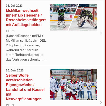
08. Juli 2023
McMillan wechselt
innerhalb Hessens /
Rosenheim verlängert
mit Aufstiegshelden
DEL2
(Kassel/Rosenheim/PM )
McMillan schließt sich DEL
2 Topfavorit Kassel an,
während die Starbulls
ihrem Torhüterduo weiter
das Vertrauen schenken.…
30. Juni 2023
Selber Wölfe
verabschieden
Eigengewächs /
Landshut und Kassel
mit
Neuverpflichtungen
DEL2