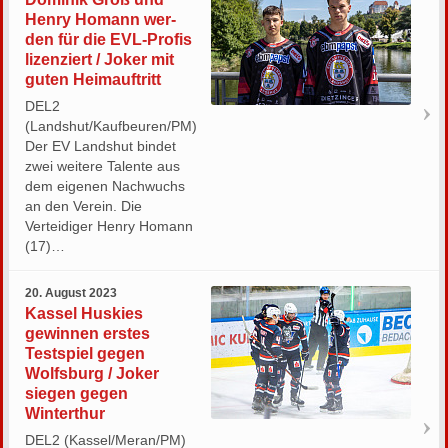
Henry Ho­mann wer­
den für die EVL-Pro­fis
li­zen­ziert / Joker mit
guten Heimauftritt
DEL2
(Landshut/Kaufbeuren/PM)
Der EV Landshut bindet
zwei weitere Talente aus
dem eigenen Nachwuchs
an den Verein. Die
Verteidiger Henry Homann
(17)…
20. August 2023
Kassel Huskies
gewinnen erstes
Testspiel gegen
Wolfsburg / Joker
siegen gegen
Winterthur
DEL2 (Kassel/Meran/PM)