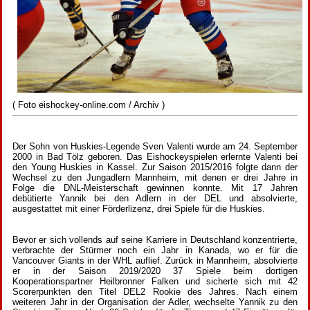
( Foto eishockey-online.com / Archiv )
Der Sohn von Huskies-Legende Sven Valenti wurde am 24. September
2000 in Bad Tölz geboren. Das Eishockeyspielen erlernte Valenti bei
den Young Huskies in Kassel. Zur Saison 2015/2016 folgte dann der
Wechsel zu den Jungadlern Mannheim, mit denen er drei Jahre in
Folge die DNL-Meisterschaft gewinnen konnte. Mit 17 Jahren
debütierte Yannik bei den Adlern in der DEL und absolvierte,
ausgestattet mit einer Förderlizenz, drei Spiele für die Huskies.
Bevor er sich vollends auf seine Karriere in Deutschland konzentrierte,
verbrachte der Stürmer noch ein Jahr in Kanada, wo er für die
Vancouver Giants in der WHL auflief. Zurück in Mannheim, absolvierte
er in der Saison 2019/2020 37 Spiele beim dortigen
Kooperationspartner Heilbronner Falken und sicherte sich mit 42
Scorerpunkten den Titel DEL2 Rookie des Jahres. Nach einem
weiteren Jahr in der Organisation der Adler, wechselte Yannik zu den