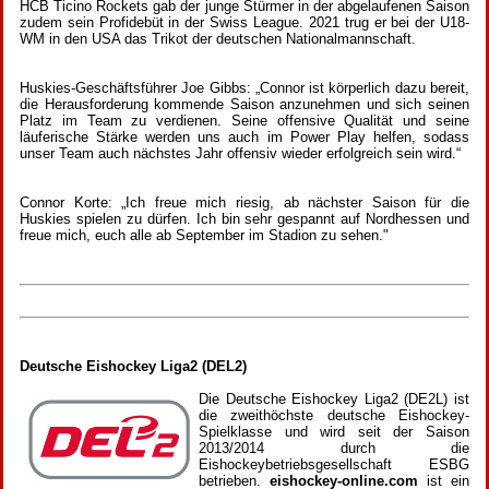
HCB Ticino Rockets gab der junge Stürmer in der abgelaufenen Saison
zudem sein Profidebüt in der Swiss League. 2021 trug er bei der U18-
WM in den USA das Trikot der deutschen Nationalmannschaft.
Huskies-Geschäftsführer Joe Gibbs: „Connor ist körperlich dazu bereit,
die Herausforderung kommende Saison anzunehmen und sich seinen
Platz im Team zu verdienen. Seine offensive Qualität und seine
läuferische Stärke werden uns auch im Power Play helfen, sodass
unser Team auch nächstes Jahr offensiv wieder erfolgreich sein wird.“
Connor Korte: „Ich freue mich riesig, ab nächster Saison für die
Huskies spielen zu dürfen. Ich bin sehr gespannt auf Nordhessen und
freue mich, euch alle ab September im Stadion zu sehen."
Deutsche Eishockey Liga2 (DEL2)
Die Deutsche Eishockey Liga2 (DE2L) ist
die zweithöchste deutsche Eishockey-
Spielklasse und wird seit der Saison
2013/2014 durch die
Eishockeybetriebsgesellschaft ESBG
betrieben.
eishockey-online.com
ist ein