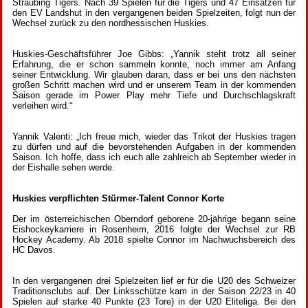
Straubing Tigers. Nach 39 Spielen für die Tigers und 47 Einsätzen für
den EV Landshut in den vergangenen beiden Spielzeiten, folgt nun der
Wechsel zurück zu den nordhessischen Huskies.
Huskies-Geschäftsführer Joe Gibbs: „Yannik steht trotz all seiner
Erfahrung, die er schon sammeln konnte, noch immer am Anfang
seiner Entwicklung. Wir glauben daran, dass er bei uns den nächsten
großen Schritt machen wird und er unserem Team in der kommenden
Saison gerade im Power Play mehr Tiefe und Durchschlagskraft
verleihen wird.“
Yannik Valenti: „Ich freue mich, wieder das Trikot der Huskies tragen
zu dürfen und auf die bevorstehenden Aufgaben in der kommenden
Saison. Ich hoffe, dass ich euch alle zahlreich ab September wieder in
der Eishalle sehen werde.
Huskies verpflichten Stürmer-Talent Connor Korte
Der im österreichischen Oberndorf geborene 20-jährige begann seine
Eishockeykarriere in Rosenheim, 2016 folgte der Wechsel zur RB
Hockey Academy. Ab 2018 spielte Connor im Nachwuchsbereich des
HC Davos.
In den vergangenen drei Spielzeiten lief er für die U20 des Schweizer
Traditionsclubs auf. Der Linksschütze kam in der Saison 22/23 in 40
Spielen auf starke 40 Punkte (23 Tore) in der U20 Eliteliga. Bei den