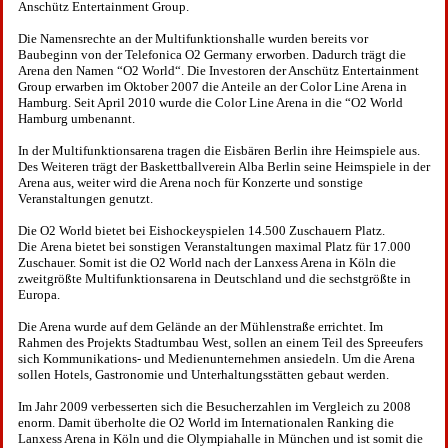
Anschütz Entertainment Group.
Die Namensrechte an der Multifunktionshalle wurden bereits vor
Baubeginn von der Telefonica O2 Germany erworben. Dadurch trägt die
Arena den Namen “O2 World“. Die Investoren der Anschütz Entertainment
Group erwarben im Oktober 2007 die Anteile an der Color Line Arena in
Hamburg. Seit April 2010 wurde die Color Line Arena in die “O2 World
Hamburg umbenannt.
In der Multifunktionsarena tragen die Eisbären Berlin ihre Heimspiele aus.
Des Weiteren trägt der Baskettballverein Alba Berlin seine Heimspiele in der
Arena aus, weiter wird die Arena noch für Konzerte und sonstige
Veranstaltungen genutzt.
Die O2 World bietet bei Eishockeyspielen 14.500 Zuschauern Platz.
Die Arena bietet bei sonstigen Veranstaltungen maximal Platz für 17.000
Zuschauer. Somit ist die O2 World nach der Lanxess Arena in Köln die
zweitgrößte Multifunktionsarena in Deutschland und die sechstgrößte in
Europa.
Die Arena wurde auf dem Gelände an der Mühlenstraße errichtet. Im
Rahmen des Projekts Stadtumbau West, sollen an einem Teil des Spreeufers
sich Kommunikations- und Medienunternehmen ansiedeln. Um die Arena
sollen Hotels, Gastronomie und Unterhaltungsstätten gebaut werden.
Im Jahr 2009 verbesserten sich die Besucherzahlen im Vergleich zu 2008
enorm. Damit überholte die O2 World im Internationalen Ranking die
Lanxess Arena in Köln und die Olympiahalle in München und ist somit die