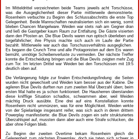
Im Mitteldrittel verzeichneten beide Teams jeweils acht Torschüsse,
was die Ausgeglichenheit dieser Partie mittlerweile demonstrierte.
Rosenheim verbuchte zu Beginn des Schlussabschnitts die erste Top
Gelegenheit. Beide Mannschaften neutralisierten sich ein wenig, somit
blieben Chancen Mangelware. Weiden war stets nah am Gegner dran
und ließ die Gastgeber kaum Raum zur Entfaltung. Die Gäste visierten
dann den Pfosten an. Die Blue Devils waren nun optisch überleben und
torgefährlicher; ihre Physis machte sich auch im Laufe der Partie
bezahlt. Mittlerweile war auch das Torschussverhältnis ausgeglichen.
Es begann die Crunch Time und alle Protagonisten auf dem Eis waren
bemüht, unnötige Scheibenverluste zu vermeiden. Der nächste Treffer
konnte die Entscheidung bringen und die Blue Devils zeigten mehr Zug
zum Tor. Im letzten Drittel war Weiden bei den Torschüssen mit 19:5
deutlich oben auf.
Die Verlängerung folgte zur finalen Entscheidungsfindung: die Seiten
wurden nicht gewechselt und Weiden kam besser aus der Kabine. Die
agileren Blue Devils durften nun zum zweiten Mal Überzahl üben; beim
ersten Mal hatte es ja schon funktioniert. Die Hausherren überstanden
diese knifflige Situation schadlos, schwammen aber, weil Weiden
mächtig Druck ausübte. Eine drei auf eins Konstellation konnte
Rosenheim nicht ummünzen, was für eine Möglichkeit. Weiden wirkte
von der Spielanlage insgesamt reifer, was sich auch in deren drittem
Powerplay manifestierte: die Blue Devils zogen ein sehr strukturiertes
Überzahlspiel auf, mussten dann aber auch eine Strafe schlucken, die
aber ohne Folgen blieb.
Zu Beginn der zweiten Overtime bekam Rosenheim gleich die
Gelegenheit zum nächsten Powerplay, doch sie taten sich schwer in