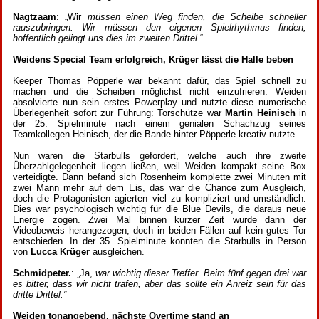
Nagtzaam
: „Wir
müssen einen Weg finden, die Scheibe schneller
rauszubringen. Wir müssen den eigenen Spielrhythmus finden,
hoffentlich gelingt uns dies im zweiten Drittel
.“
Weidens Special Team erfolgreich
, Krüger lässt die Halle beben
Keeper Thomas Pöpperle war bekannt dafür, das Spiel schnell zu
machen und die Scheiben möglichst nicht einzufrieren. Weiden
absolvierte nun sein erstes Powerplay und nutzte diese numerische
Überlegenheit sofort zur Führung: Torschütze war
Martin Heinisch
in
der 25. Spielminute nach einem genialen Schachzug seines
Teamkollegen Heinisch, der die Bande hinter Pöpperle kreativ nutzte.
Nun waren die Starbulls gefordert, welche auch ihre zweite
Überzahlgelegenheit liegen ließen, weil Weiden kompakt seine Box
verteidigte. Dann befand sich Rosenheim komplette zwei Minuten mit
zwei Mann mehr auf dem Eis, das war die Chance zum Ausgleich,
doch die Protagonisten agierten viel zu kompliziert und umständlich.
Dies war psychologisch wichtig für die Blue Devils, die daraus neue
Energie zogen. Zwei Mal binnen kurzer Zeit wurde dann der
Videobeweis herangezogen, doch in beiden Fällen auf kein gutes Tor
entschieden. In der 35. Spielminute konnten die Starbulls in Person
von
Lucca Krüger
ausgleichen.
Schmidpeter.
: „Ja,
war wichtig dieser Treffer. Beim fünf gegen drei war
es bitter, dass wir nicht trafen, aber das sollte ein Anreiz sein für das
dritte Drittel.”
Weiden tonangebend, nächste Overtime stand an