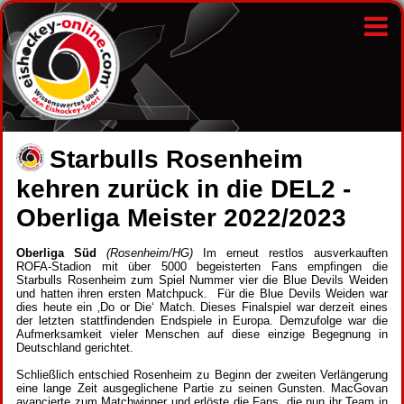
Starbulls Rosenheim
kehren zurück in die DEL2 -
Oberliga Meister 2022/2023
Oberliga Süd
(Rosenheim/HG)
Im erneut restlos ausverkauften
ROFA-Stadion mit über 5000 begeisterten Fans empfingen die
Starbulls Rosenheim zum Spiel Nummer vier die Blue Devils Weiden
und hatten ihren ersten Matchpuck. Für die Blue Devils Weiden war
dies heute ein ‚Do or Die‘ Match. Dieses Finalspiel war derzeit eines
der letzten stattfindenden Endspiele in Europa. Demzufolge war die
Aufmerksamkeit vieler Menschen auf diese einzige Begegnung in
Deutschland gerichtet.
Schließlich entschied Rosenheim zu Beginn der zweiten Verlängerung
eine lange Zeit ausgeglichene Partie zu seinen Gunsten. MacGovan
avancierte zum Matchwinner und erlöste die Fans, die nun ihr Team in