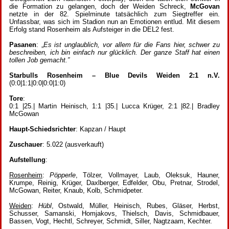
die Formation zu gelangen, doch der Weiden Schreck,
McGovan
netzte in der 82. Spielminute tatsächlich zum Siegtreffer ein.
Unfassbar, was sich im Stadion nun an Emotionen entlud. Mit diesem
Erfolg stand Rosenheim als Aufsteiger in die DEL2 fest.
Pasanen
: „
Es ist unglaublich, vor allem für die Fans hier, schwer zu
beschreiben, ich bin einfach nur glücklich. Der ganze Staff hat einen
tollen Job gemacht.”
Starbulls Rosenheim – Blue Devils Weiden 2:1 n.V.
(0:0|1:1|0:0|0:0|1:0)
Tore
:
0:1 |25.| Martin Heinisch, 1:1 |35.| Lucca Krüger, 2:1 |82.| Bradley
McGowan
Haupt-Schiedsrichter
: Kapzan / Haupt
Zuschauer
: 5.022 (ausverkauft)
Aufstellung
:
Rosenheim
:
Pöpperle
, Tölzer, Vollmayer, Laub, Oleksuk, Hauner,
Krumpe, Reinig, Krüger, Daxlberger, Edfelder, Obu, Pretnar, Strodel,
McGowan, Reiter, Knaub, Kolb, Schmidpeter.
Weiden
:
Hübl
, Ostwald, Müller, Heinisch, Rubes, Gläser, Herbst,
Schusser, Samanski, Homjakovs, Thielsch, Davis, Schmidbauer,
Bassen, Vogt, Hechtl, Schreyer, Schmidt, Siller, Nagtzaam, Kechter.