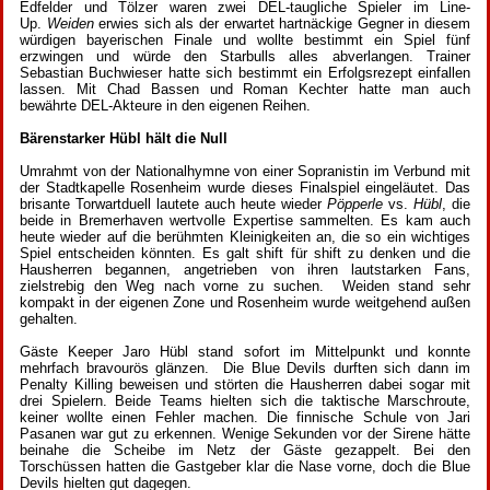
Edfelder und Tölzer waren zwei DEL-taugliche Spieler im Line-
Up.
Weiden
erwies sich als der erwartet hartnäckige Gegner in diesem
würdigen bayerischen Finale und wollte bestimmt ein Spiel fünf
erzwingen und würde den Starbulls alles abverlangen. Trainer
Sebastian Buchwieser hatte sich bestimmt ein Erfolgsrezept einfallen
lassen. Mit Chad Bassen und Roman Kechter hatte man auch
bewährte DEL-Akteure in den eigenen Reihen.
Bärenstarker Hübl hält die Null
Umrahmt von der Nationalhymne von einer Sopranistin im Verbund mit
der Stadtkapelle Rosenheim wurde dieses Finalspiel eingeläutet. Das
brisante Torwartduell lautete auch heute wieder
Pöpperle
vs.
Hübl
, die
beide in Bremerhaven wertvolle Expertise sammelten. Es kam auch
heute wieder auf die berühmten Kleinigkeiten an, die so ein wichtiges
Spiel entscheiden könnten. Es galt shift für shift zu denken und die
Hausherren begannen, angetrieben von ihren lautstarken Fans,
zielstrebig den Weg nach vorne zu suchen. Weiden stand sehr
kompakt in der eigenen Zone und Rosenheim wurde weitgehend außen
gehalten.
Gäste Keeper Jaro Hübl stand sofort im Mittelpunkt und konnte
mehrfach bravourös glänzen. Die Blue Devils durften sich dann im
Penalty Killing beweisen und störten die Hausherren dabei sogar mit
drei Spielern. Beide Teams hielten sich die taktische Marschroute,
keiner wollte einen Fehler machen. Die finnische Schule von Jari
Pasanen war gut zu erkennen. Wenige Sekunden vor der Sirene hätte
beinahe die Scheibe im Netz der Gäste gezappelt. Bei den
Torschüssen hatten die Gastgeber klar die Nase vorne, doch die Blue
Devils hielten gut dagegen.