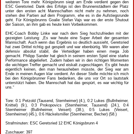
weiteren Tore mehr. Königsbrunn siegt am Ende verdient gegen den
ESC Geretsried. Dank des Erfolgs ist den Brunnenstädtern der Platz
unter den ersten acht Mannschaften nicht mehr zu nehmen, noch
stehen drei Partien auf dem Programm, ehe es in die Aufstiegsrunde
geht. Für Königsbrunns Goalie Stefan Vajs war es der erste Shutout
der Saison, an ihm gab es heute kein Vorbeikommen.
EHC-Coach Bobby Linke war nach dem Sieg hochzufrieden mit der
gezeigten Leistung: „Es war heute eine Super Arbeit der gesamten
Mannschaft. Auch wenn das Ergebnis so deutlich aussieht, Geretsried
hat zwei Drittel richtig gut gespielt und war ebenbürtig. Wir waren aber
defensiv absolut stabil, die Verteidiger haben einen mega Job
gemacht. Philipp Sander hat gleich in seinem ersten Spiel eine starke
Performance abgeliefert. Zudem haben wir in den richtigen Momenten
die wichtigen Treffer gemacht und eiskalt zugeschlagen. Es gibt heute
eigentlich keinen, den man herausheben müsste, der Sieg war am
Ende in meinen Augen klar verdient. An dieser Stelle möchte ich mich
bei den Königsbrunner Fans bedanken, die uns vor Ort so lautstark
unterstützt haben. Die Mannschaft hat das gespürt, es war wichtig für
uns.“
Tore: 0:1 Petzold (Tausend, Sternheimer) (4.), 0:2 Lukes (Bullnheimer,
Knittel) (9.), 0:3 Prokopovics (Sternheimer, Tausend) (24.), 0:4
Sternheimer (Bullnheimer, Veisert) (38.), 0:5 Lukes (Veisert,
Sternheimer) (45.), 0:6 Häckelsmiller (Sternheimer, Becher) (58.)
Strafminuten: ESC Geretsried 12 EHC Königsbrunn 4
Zuschauer: 397