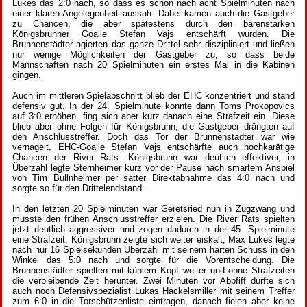
Lukes das 2:0 nach, so dass es schon nach acht Spielminuten nach
einer klaren Angelegenheit aussah. Dabei kamen auch die Gastgeber
zu Chancen, die aber spätestens durch den bärenstarken
Königsbrunner Goalie Stefan Vajs entschärft wurden. Die
Brunnenstädter agierten das ganze Drittel sehr diszipliniert und ließen
nur wenige Möglichkeiten der Gastgeber zu, so dass beide
Mannschaften nach 20 Spielminuten ein erstes Mal in die Kabinen
gingen.
Auch im mittleren Spielabschnitt blieb der EHC konzentriert und stand
defensiv gut. In der 24. Spielminute konnte dann Toms Prokopovics
auf 3:0 erhöhen, fing sich aber kurz danach eine Strafzeit ein. Diese
blieb aber ohne Folgen für Königsbrunn, die Gastgeber drängten auf
den Anschlusstreffer. Doch das Tor der Brunnenstädter war wie
vernagelt, EHC-Goalie Stefan Vajs entschärfte auch hochkarätige
Chancen der River Rats. Königsbrunn war deutlich effektiver, in
Überzahl legte Sternheimer kurz vor der Pause nach smartem Anspiel
von Tim Bullnheimer per satter Direktabnahme das 4:0 nach und
sorgte so für den Drittelendstand.
In den letzten 20 Spielminuten war Geretsried nun in Zugzwang und
musste den frühen Anschlusstreffer erzielen. Die River Rats spielten
jetzt deutlich aggressiver und zogen dadurch in der 45. Spielminute
eine Strafzeit. Königsbrunn zeigte sich weiter eiskalt, Max Lukes legte
nach nur 16 Spielsekunden Überzahl mit seinem harten Schuss in den
Winkel das 5:0 nach und sorgte für die Vorentscheidung. Die
Brunnenstädter spielten mit kühlem Kopf weiter und ohne Strafzeiten
die verbleibende Zeit herunter. Zwei Minuten vor Abpfiff durfte sich
auch noch Defensivspezialist Lukas Häckelsmiller mit seinem Treffer
zum 6:0 in die Torschützenliste eintragen, danach fielen aber keine