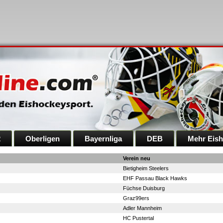
2
Oberligen
Bayernliga
DEB
Mehr Eis