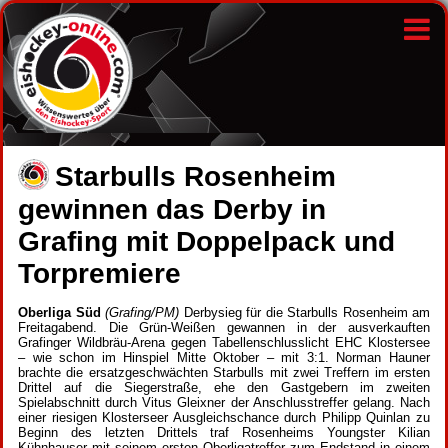
Starbulls Rosenheim
gewinnen das Derby in
Grafing mit Doppelpack und
Torpremiere
Oberliga Süd
(Grafing/PM)
Derbysieg für die Starbulls Rosenheim am
Freitagabend. Die Grün-Weißen gewannen in der ausverkauften
Grafinger Wildbräu-Arena gegen Tabellenschlusslicht EHC Klostersee
– wie schon im Hinspiel Mitte Oktober – mit 3:1. Norman Hauner
brachte die ersatzgeschwächten Starbulls mit zwei Treffern im ersten
Drittel auf die Siegerstraße, ehe den Gastgebern im zweiten
Spielabschnitt durch Vitus Gleixner der Anschlusstreffer gelang. Nach
einer riesigen Klosterseer Ausgleichschance durch Philipp Quinlan zu
Beginn des letzten Drittels traf Rosenheims Youngster Kilian
Kühnhauser mit seinem ersten Oberligatreffer zum Endstand in einem