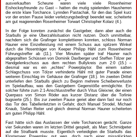
ausverkauften Scheune waren viele viele Rosenheimer
Eishockeyfreunde zu Gast – hatten die mutig spielenden Hausherren
die erste klare Torchance. Lynnden Pastachak, für den das Spiel kurz
vor der ersten Pause leider verletzungsbedingt beendet war, scheiterte
am gut reagierenden Rosenheimer Torwart Christopher Kolarz (4.).
In der Folge konnten zunächst die Gastgeber, dann aber auch die
Starbulls je eine Überzahlsituation nicht nutzen. Doch unmittelbar,
nachdem sich die Grafinger komplettieren konnten, schloss Norman
Hauner eine Einzelleistung mit einem Schuss aus spitzem Winkel
durch die Hosenträger von Keeper Philipp Hähl zum Rosenheimer
Führungstreffer ab (11.). Vier Minuten später traf Hauner nach
abgeprallten Schüssen von Dominik Daxlberger und Steffen Tölzer per
Handgelenkschuss aus dem rechten Bullykreis zum 2:0 (15.) –
diesmal war es ein „echtes“ Powerplaytor. Bei einem satten
Schlagschuss von Tölzer verhinderte Hähl mit guter Parade einen
weiteren Einschlag im Gehäuse der Grafinger (18.). Im zweiten Drittel
unterliefen den Starbulls gleich zu Beginn mehrere Scheibenverluste
im Spielaufbau, was den Gastgebern Gegenstöße ermöglichte. Ein
solcher führte zum 2:1-Anschlusstreffer durch Vitus Gleixner, der einen
Querpass von Simon Röder aus kurzer Distanz über die Torlinie
bugsierte (25.). Bis zur zweiten Pause geriet aber dann fast nur noch
das Tor des Tabellenletzten in Gefahr, doch Manuel Strodel, Michael
Knaub, Stefan Reiter und gleich dreimal Norman Hauner scheiterten
am guten Philipp Hähl.
Fast hätte sich das Auslassen der viele Torchancen gerächt. Ganze
vier Sekunden waren im letzten Drittel gespielt, als Marc Schmidpeter
auf die Strafbank musste. Eigentlich verteidigten die Starbulls das
Klosterseer Powerplay gut weg, doch nach einer missglückten