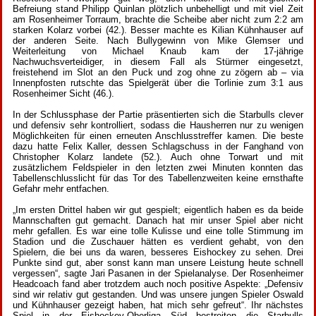
Befreiung stand Philipp Quinlan plötzlich unbehelligt und mit viel Zeit
am Rosenheimer Torraum, brachte die Scheibe aber nicht zum 2:2 am
starken Kolarz vorbei (42.). Besser machte es Kilian Kühnhauser auf
der anderen Seite. Nach Bullygewinn von Mike Glemser und
Weiterleitung von Michael Knaub kam der 17-jährige
Nachwuchsverteidiger, in diesem Fall als Stürmer eingesetzt,
freistehend im Slot an den Puck und zog ohne zu zögern ab – via
Innenpfosten rutschte das Spielgerät über die Torlinie zum 3:1 aus
Rosenheimer Sicht (46.).
In der Schlussphase der Partie präsentierten sich die Starbulls clever
und defensiv sehr kontrolliert, sodass die Hausherren nur zu wenigen
Möglichkeiten für einen erneuten Anschlusstreffer kamen. Die beste
dazu hatte Felix Kaller, dessen Schlagschuss in der Fanghand von
Christopher Kolarz landete (52.). Auch ohne Torwart und mit
zusätzlichem Feldspieler in den letzten zwei Minuten konnten das
Tabellenschlusslicht für das Tor des Tabellenzweiten keine ernsthafte
Gefahr mehr entfachen.
„Im ersten Drittel haben wir gut gespielt; eigentlich haben es da beide
Mannschaften gut gemacht. Danach hat mir unser Spiel aber nicht
mehr gefallen. Es war eine tolle Kulisse und eine tolle Stimmung im
Stadion und die Zuschauer hätten es verdient gehabt, von den
Spielern, die bei uns da waren, besseres Eishockey zu sehen. Drei
Punkte sind gut, aber sonst kann man unsere Leistung heute schnell
vergessen“, sagte Jari Pasanen in der Spielanalyse. Der Rosenheimer
Headcoach fand aber trotzdem auch noch positive Aspekte: „Defensiv
sind wir relativ gut gestanden. Und was unsere jungen Spieler Oswald
und Kühnhauser gezeigt haben, hat mich sehr gefreut“. Ihr nächstes
Spiel in der Eishockey-Oberliga Süd bestreiten die Starbulls