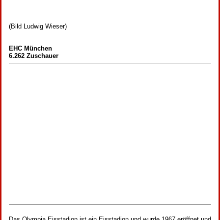
(Bild Ludwig Wieser)
EHC München
6.262 Zuschauer
Das Olympia Eisstadion ist ein Eisstadion und wurde 1967 eröffnet und