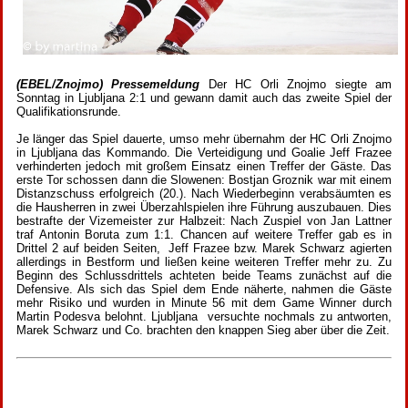
(EBEL/Znojmo) Pressemeldung
Der HC Orli Znojmo siegte am
Sonntag in Ljubljana 2:1 und gewann damit auch das zweite Spiel der
Qualifikationsrunde.
Je länger das Spiel dauerte, umso mehr übernahm der HC Orli Znojmo
in Ljubljana das Kommando. Die Verteidigung und Goalie Jeff Frazee
verhinderten jedoch mit großem Einsatz einen Treffer der Gäste. Das
erste Tor schossen dann die Slowenen: Bostjan Groznik war mit einem
Distanzschuss erfolgreich (20.). Nach Wiederbeginn verabsäumten es
die Hausherren in zwei Überzahlspielen ihre Führung auszubauen. Dies
bestrafte der Vizemeister zur Halbzeit: Nach Zuspiel von Jan Lattner
traf Antonin Boruta zum 1:1. Chancen auf weitere Treffer gab es in
Drittel 2 auf beiden Seiten, Jeff Frazee bzw. Marek Schwarz agierten
allerdings in Bestform und ließen keine weiteren Treffer mehr zu. Zu
Beginn des Schlussdrittels achteten beide Teams zunächst auf die
Defensive. Als sich das Spiel dem Ende näherte, nahmen die Gäste
mehr Risiko und wurden in Minute 56 mit dem Game Winner durch
Martin Podesva belohnt. Ljubljana versuchte nochmals zu antworten,
Marek Schwarz und Co. brachten den knappen Sieg aber über die Zeit.