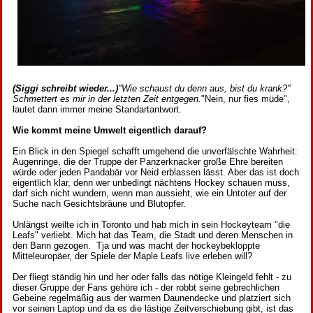
(Siggi schreibt wieder...)
"Wie schaust du denn aus, bist du krank?"
Schmettert es mir in der letzten Zeit entgegen.
"Nein, nur fies müde",
lautet dann immer meine Standartantwort.
Wie kommt meine Umwelt eigentlich darauf?
Ein Blick in den Spiegel schafft umgehend die unverfälschte Wahrheit:
Augenringe, die der Truppe der Panzerknacker große Ehre bereiten
würde oder jeden Pandabär vor Neid erblassen lässt. Aber das ist doch
eigentlich klar, denn wer unbedingt nächtens Hockey schauen muss,
darf sich nicht wundern, wenn man aussieht, wie ein Untoter auf der
Suche nach Gesichtsbräune und Blutopfer.
Unlängst weilte ich in Toronto und hab mich in sein Hockeyteam "die
Leafs" verliebt. Mich hat das Team, die Stadt und deren Menschen in
den Bann gezogen. Tja und was macht der hockeybekloppte
Mitteleuropäer, der Spiele der Maple Leafs live erleben will?
Der fliegt ständig hin und her oder falls das nötige Kleingeld fehlt - zu
dieser Gruppe der Fans gehöre ich - der robbt seine gebrechlichen
Gebeine regelmäßig aus der warmen Daunendecke und platziert sich
vor seinen Laptop und da es die lästige Zeitverschiebung gibt, ist das