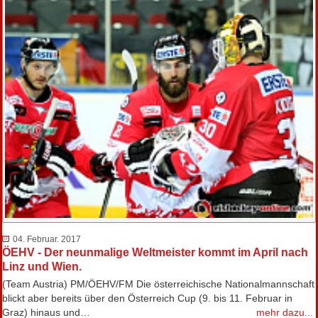
04. Februar. 2017
ÖEHV - Der neunmalige Weltmeister kommt im April nach
Linz und Wien.
(Team Austria) PM/ÖEHV/FM Die österreichische Nationalmannschaft
blickt aber bereits über den Österreich Cup (9. bis 11. Februar in
Graz) hinaus und…
mehr dazu...