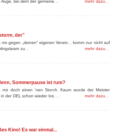
ins Auge, bei dem der gemeine…
mehr dazu...
tstorm, der”
oß nix gegen „deinen“ eigenen Verein... komm nur nicht auf
ieblingsteam zu…
mehr dazu...
s denn, Sommerpause ist rum?
rat mir doch einen 'nen Storch. Kaum wurde der Meister
h in der DEL schon wieder los.…
mehr dazu...
s Kino! Es war einmal...