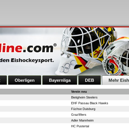
2
Oberligen
Bayernliga
DEB
Mehr Eis