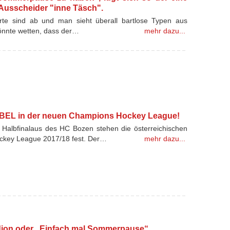
Ausscheider "inne Täsch".
Bärte sind ab und man sieht überall bartlose Typen aus
könnte wetten, dass der…
mehr dazu...
 EBEL in der neuen Champions Hockey League!
albfinalaus des HC Bozen stehen die österreichischen
ockey League 2017/18 fest. Der…
mehr dazu...
tadion oder „Einfach mal Sommerpause“