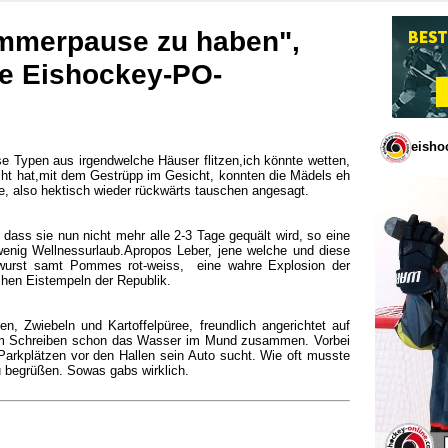
Sommerpause zu haben",
ere Eishockey-PO-
eisho
se Typen aus irgendwelche Häuser flitzen,ich könnte wetten,
cht hat,mit dem Gestrüpp im Gesicht, konnten die Mädels eh
e, also hektisch wieder rückwärts tauschen angesagt.
dass sie nun nicht mehr alle 2-3 Tage gequält wird, so eine
 wenig Wellnessurlaub.Apropos Leber, jene welche und diese
nwurst samt Pommes rot-weiss, eine wahre Explosion der
chen Eistempeln der Republik.
n, Zwiebeln und Kartoffelpüree, freundlich angerichtet auf
 beim Schreiben schon das Wasser im Mund zusammen. Vorbei
Parkplätzen vor den Hallen sein Auto sucht. Wie oft musste
zu begrüßen. Sowas gabs wirklich.