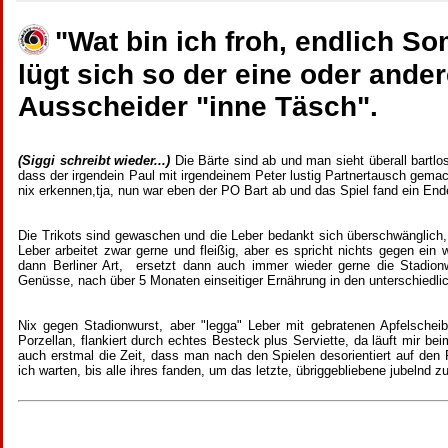
"Wat bin ich froh, endlich 
lügt sich so der eine oder and
Ausscheider "inne Täsch".
(Siggi schreibt wieder...)
Die Bärte sind ab und man sieht überall bartlo
dass der irgendein Paul mit irgendeinem Peter lustig Partnertausch gema
nix erkennen,tja, nun war eben der PO Bart ab und das Spiel fand ein End
Die Trikots sind gewaschen und die Leber bedankt sich überschwänglich, 
Leber arbeitet zwar gerne und fleißig, aber es spricht nichts gegen ein
dann Berliner Art, ersetzt dann auch immer wieder gerne die Stadio
Genüsse, nach über 5 Monaten einseitiger Ernährung in den unterschiedli
Nix gegen Stadionwurst, aber "legga" Leber mit gebratenen Apfelscheibe
Porzellan, flankiert durch echtes Besteck plus Serviette, da läuft mir
auch erstmal die Zeit, dass man nach den Spielen desorientiert auf den 
ich warten, bis alle ihres fanden, um das letzte, übriggebliebene jubelnd 