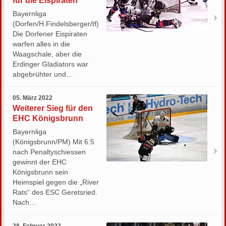
für die Eispiraten
Bayernliga
(Dorfen/H.Findelsberger/tf)
Die Dorfener Eispiraten
warfen alles in die
Waagschale, aber die
Erdinger Gladiators war
abgebrühter und…
05. März 2022
Weiterer Sieg für den
EHC Königsbrunn
Bayernliga
(Königsbrunn/PM) Mit 6:5
nach Penaltyschiessen
gewinnt der EHC
Königsbrunn sein
Heimspiel gegen die „River
Rats“ des ESC Geretsried.
Nach…