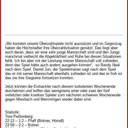
„Wir konnten unsere Überzahlspiele nicht ausnutzen und im Gegenzug
haben die Höchstadter ihre Überzahlsituation genützt. Das liegt aber
auch daran, dass wir eine sehr junge Mannschaft sind und den Jungs
manchmal vielleicht die Abgeklärtheit und Ruhe bei diesen Situationen
fehlt. Ich bin aber mit der Leistung meiner Mannschaft voll zufrieden,
denn das Spiel hätte auch anders ausgehen können“, so Randy Neal
nach dem Spiel. Daniel Jun, der Spielertrainer sagt nach dem Spiel
das er mit seiner Mannschaft ebenfalls zufrieden ist und das er froh ist
das sie ihre Siegserie fortsetzen konnten.
Jetzt können die Eishackler nach diesem turbulenten Wochenende
durchatmen und hoffen das wenigstens einer oder zwei der fünf
verletzten oder kranken Spieler zum nächsten schweren Wochenende
gegen Miesbach und Memmingen wieder dabei sind.
Statistik:
Tore Peißenberg:
22:12 – 1:2 – Pfaff (Birkner, Hörndl)
23:58 – 2:2 – Bohrer