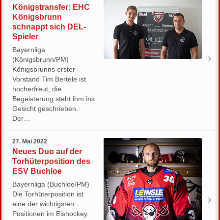
Königstransfer: EHC
Königsbrunn
schnappt sich DEL-
Spieler
Bayernliga
(Königsbrunn/PM)
Königsbrunns erster
Vorstand Tim Bertele ist
hocherfreut, die
Begeisterung steht ihm ins
Gesicht geschrieben.
Der…
27. Mai 2022
Neues Duo auf der
Torhüterposition des
ESV Buchloe
Bayernliga (Buchloe/PM)
Die Torhüterposition ist
eine der wichtigsten
Positionen im Eishockey.