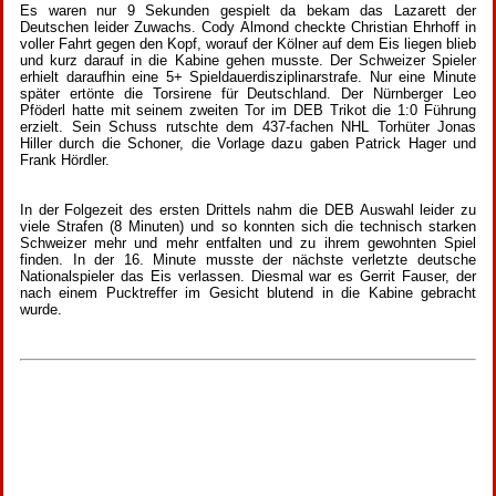
Es waren nur 9 Sekunden gespielt da bekam das Lazarett der
Deutschen leider Zuwachs. Cody Almond checkte Christian Ehrhoff in
voller Fahrt gegen den Kopf, worauf der Kölner auf dem Eis liegen blieb
und kurz darauf in die Kabine gehen musste. Der Schweizer Spieler
erhielt daraufhin eine 5+ Spieldauerdisziplinarstrafe. Nur eine Minute
später ertönte die Torsirene für Deutschland. Der Nürnberger Leo
Pföderl hatte mit seinem zweiten Tor im DEB Trikot die 1:0 Führung
erzielt. Sein Schuss rutschte dem 437-fachen NHL Torhüter Jonas
Hiller durch die Schoner, die Vorlage dazu gaben Patrick Hager und
Frank Hördler.
In der Folgezeit des ersten Drittels nahm die DEB Auswahl leider zu
viele Strafen (8 Minuten) und so konnten sich die technisch starken
Schweizer mehr und mehr entfalten und zu ihrem gewohnten Spiel
finden. In der 16. Minute musste der nächste verletzte deutsche
Nationalspieler das Eis verlassen. Diesmal war es Gerrit Fauser, der
nach einem Pucktreffer im Gesicht blutend in die Kabine gebracht
wurde.