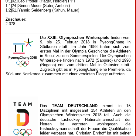
0:1|02.|Leo Pföderl (Hager, Hördler) PPT
1:1|24.|Simon Moser (Suter, Ambuhl)
1:2|61.|Yannic Seidenberg (Kahun, Mauer)
Zuschauer:
2.078
Die
XXIII. Olympischen Winterspiele
finden vom
9. bis 25. Februar 2018 in PyeongChang in
Südkorea statt. Im Jahr 1988 trafen sich zum
ersten Mal in der Olympia Geschichte die Athleten
in Seoul zu den Sommerspielen. Die Olympischen
Winterspiele finden nach 1972 (Sapporo) und 1998
(Nagano) erst zum dritten Mal in Ostasien statt.
Zugleich gibt es in PyeongChang eine Premiere, da
Süd- und Nordkorea zusammen mit einer vereinten Flagge auftreten.
Das
TEAM DEUTSCHLAND
nimmt in 15
Disziplinen mit insgesamt 154 Athleten an den
Olympischen Winterspielen 2018 teil. Auch die
deutsche Eishockey Nationalmannschaft der
Herren ist vertreten, wohingegen die
Eishockeymannschaft der Frauen die Qualifikation
leider verpasst hat. Christian Ehrhoff ist mit seiner