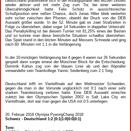
Deutschland präsentierte sich in der Anfangsphase des letzten Drittels
wieder aktiver und mit mehr Zug zum Tor, bei einer weiteren
Überzahlmöglichkeit hatte Felix Schütz in aussichtsreicher
Schußposition eine rießen Chance, doch Jonas Hiller blieb weiterhin
sehr sicher zwischen den Pfosten, obwohl der Druck von der DEB
Auswahl größer wurde. In der 52. Minute gab es zwei Strafzeiten in
Folge zu überstehen, dabei sogar 14 Sekunden in doppelter Unterzahl.
Das Penaltykilling ist bei diesem Turnier mit 81,25% eines der Besten
und so konnte man diese brenzliche Situation schadlos überstehen.
Das Spiel stand in den letzten Minuten auf Messers Schneide und ging
nach 60. Minuten mit 1:1 in die Verlängerung.
In der 10-minütigen Verlängerung bei 4 gegen 4 waren nur 26 Sekunden
gespielt dann sorgte erneut der Münchner Block für die Entscheidung.
Dominik Kahun zog von der blauen Linie ab und den Abpraller
verwandelte sein Teamkollege Yannic Seidenberg zum 2:1 Sieg.
Deutschland trifft im Viertelfinale auf den Weltmeister Schweden,
gegen die man in der Vorrunde unglücklich mit 0:1 nach einer sehr
starken Teamleistung verloren hatte. Eine DEB Auswahl erreichte
zuletzt bei den Olympischen Spielen 2002 in Salt Lake City ein
Viertelfinale, dort war man gegen die USA mit 0:5 unterlegen.
20. Februar 2018 Olympia PyeongChang 2018
Schweiz - Deutschland 1:2 (0:1|1:0|0:0|0:1)
Tore: