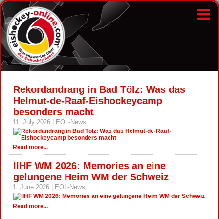
Rekordandrang in Bad Tölz: Was das
Helmut-de-Raaf-Eishockeycamp
besonders macht
11. July 2026 | EOL-News
Read more...
IIHF WM 2026: Memories an eine
gelungene Heim WM der Schweiz
1. June 2026 | EOL-News
Read more...