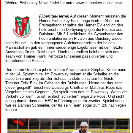
Weitere Eishockey News findet Ihr unter www.eishockey-online.news
(Oberliga-Herne)
Auf diesen Moment mussten die
Herner Eishockey-Fans lange warten. Aber am
Freitagabend schaffte der Herner EV endlich den
heiß ersehnten Derbysieg gegen die Füchse aus
Duisburg. Mit 3:1 schickten die Gysenberger den
hoch ambitionierten Rivalen aus Duisburg wieder
nach Hause. In den vergangenen Aufeinandertreffen der beiden
Mannschaften gab es immer wieder enge Ergebnisse mit dem letzten
Ausschlag für die Duisburger. Doch nun endlich belohnte sich das
Team von Trainer Frank Petrozza für seinen passionierten und
kämpferischen Einsatz.
Den ersten Grund zu jubeln lieferte Abwehrspieler Stephan Kreuzmann
in der 14. Spielminute. Im Powerplay bekam er die Scheibe an die
blaue Linie und zog ab. Der Schuss landete unhaltbar für Gäste-
Torhüter Felix Bick im Gehäuse der Duisburger. „Herne hat das sehr
clever gespielt“, beschrieb Duisburgs Cheftrainer Matthias Roos das
Vorgehen seines Gegners. „So spielt man das im Powerplay. Wenn viel
Verkehr vor dem Tor ist, einfach schießen“, ergänzte Roos. Und nicht
genug damit, dass der HEV in Führung ging, im zweiten Spielabschnitt
war es Damian Schneider, der für sein Team sogar zum 2:0 nachlegen
konnte.