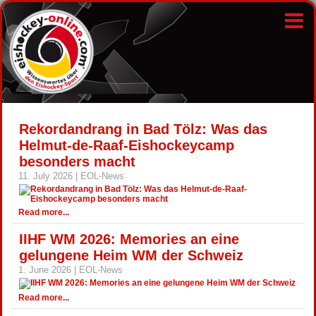
Rekordandrang in Bad Tölz: Was das
Helmut-de-Raaf-Eishockeycamp
besonders macht
11. July 2026 | EOL-News
Read more...
IIHF WM 2026: Memories an eine
gelungene Heim WM der Schweiz
1. June 2026 | EOL-News
Read more...