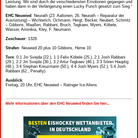
Leistung. Wir sind durch die verschiedensten Emotionen gegangen und
haben dann in der Verlängerung einen Lucky Punch gesetzt zum Sieg.“
EHC Neuwied
: Neurath (23. Aaltonen, 26. Neurath – Reparatur der
Ausrüstung) – Wichterich, Ochmann, Hergt, Becker, Neubert, Schmitz
– Gibbons, Maaßen, Rabbani, Bruch, Tegkaev, Myers, Köbele,
Wasser, Aminikia, Kley, F. Neumann.
Zuschauer
: 1328.
Strafen
: Neuwied 20 plus 10 Gibbons, Herne 10.
Tore
: 0:1 Jiri Svejda (22.), 1:1 Felix Köbele (25.), 2:1 Josh Rabbani
(29.), 2:2 Jiri Svejda (30.), 3:2 Artur Tegkaev (46.), 3:3 Sören Hauptig
(48.), 3:4 Stephan Kreuzmann (50.), 4:4 Josh Myers (52.), 5:4 Josh
Rabbani (62., Penalty).
Ausblick
:
Freitag, 20 Uhr, EHC Neuwied – Ratinger Ice Aliens
Mehr Informationen über den EHC Neuwied finden Sie hier...