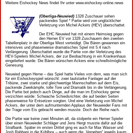
Weitere Eishockey News findet Ihr unter www.eishockey-online.news
(Oberliga-Neuwied)
1328 Zuschauer sehen
packendes Spiel * Partie wird von unglücklicher
Verletzung von Michel Ackers (HEV) überschattet.
Der EHC Neuwied hat mit einem Heimsieg gegen
den Herner EV vor 1328 Zuschauern den zweiten
Tabellenplatz in der Oberliga West verteidigt. Die Bären gewannen ein
intensives und phasenweise dramatisches Spiel mit 5:4 nach
Verlängerung. Überschattet wurde die Partie von der Verletzung des
HEV-Spielers Michel Ackers, der zur Beobachtung in ein Krankenhaus
eingeliefert wurde. Die Bären wünschen Ackers eine schnellstmögliche
Genesung.
Neuwied gegen Herne – das Spiel hatte Vieles von dem, was man sich
für ein Eishockeyspiel wünscht: zwei lautstarke Fanlager auf der
Tribüne, zwei starke und gleichwertige Mannschaften auf dem Eis,
packende Zweikämpfe, tolle Tore und Dramatik bis in die Verlängerung.
Die Partie bot jedoch auch Dinge, auf die man im Eishockey gerne
verzichten würde: Schwache Schiedsrichter, die auf beiden Seiten
phasenweise für Entsetzen sorgten. Und eine Verletzung von Michel
Ackers, der unter dem aufmunternden Applaus der Neuwieder Fans mit
der Trage vom Eis gebracht werden musste. Doch der Reihe nach.
Die Partie war keine zwei Minuten alt, da stolperte ein Herner Spieler
über einen Neuwieder Schläger und Jens Hergt musste dafür auf die
Strafbank. Später im ersten Drittel ging es auch für Max Wasser und
Josh Rabbani in die Kühlbox – auch wenn die „Vergehen“ jeweils kaum