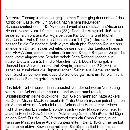
Die erste Führung in einer ausgeglichenen Partie ging dennoch auf das
Konto der Gäste, weil Jiri Svejda nach einem Neuwieder
Scheibenverlust den EHC-Akteuren davonlief und eiskalt an Alexander
Neurath vorbei zum 1:0 einschob (22.). Doch der Ausgleich ließ nicht
lange auf sich warten: Auf Vorarbeit von Kai Schmitz und Michel
Maaßen traf Felix Köbele in Überzahl zum 1:1 (25.). Und es kam noch
besser für die Gastgeber: Josh Myers überlupfte Stephan Kreuzmann
im eigenen Drittel mit der Scheibe, gewann dann das Laufduell gegen
den HEV-Akteur, scheiterte aber alleine vor Keeper Benjamin Voigt. Die
nach vorne abgewehrte Scheibe schob Josh Rabbani jedoch aus
kurzer Distanz zum 2:1 in die Maschen (29.). Doch Herne gab in
Überzahl die Antwort, erneut traf Svejda, diesmal zum 2:2 (30.) - so
sahen es zumindest die Unparteiischen. Selbst aus Herne war nach
dem Spiel zu vernehmen, dass die Scheibe gar nicht im Tor war, nicht
einmal den Pfosten getroffen hatte.
Das letzte Drittel wurde dann zunächst von der schweren Verletzung
von Michel Ackers überschattet – und wieder machten die
Unparteiischen keine glückliche Figur. Gleich mehrfach hatte Ackers
zunächst Michel Maaßen „bearbeitet“, die Unparteiischen jedoch pfiffen
die Aktion nicht ab. Auch nicht, als Ackers den Helm verlor, jedoch
nicht direkt das Eis verließ, sondern sich wieder Maaßen widmete. Im
anschließenden Gewühl bekam Ackers unglücklich Maaßens Schläger
an den Kopf. Für die HEV-Verantwortlichen ein Cross-Check, auch
wenn sie Maaßen keine Absicht unterstellten. Der EHC-Stürmer selbst
hatte keine aktive Bewegung mit dem Schläger in Richtung seines