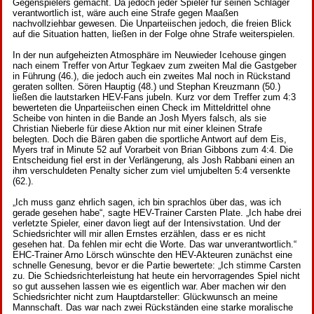
Gegenspielers gemacht. Da jedoch jeder Spieler für seinen Schläger
verantwortlich ist, wäre auch eine Strafe gegen Maaßen
nachvollziehbar gewesen. Die Unparteiischen jedoch, die freien Blick
auf die Situation hatten, ließen in der Folge ohne Strafe weiterspielen.
In der nun aufgeheizten Atmosphäre im Neuwieder Icehouse gingen
nach einem Treffer von Artur Tegkaev zum zweiten Mal die Gastgeber
in Führung (46.), die jedoch auch ein zweites Mal noch in Rückstand
geraten sollten. Sören Hauptig (48.) und Stephan Kreuzmann (50.)
ließen die lautstarken HEV-Fans jubeln. Kurz vor dem Treffer zum 4:3
bewerteten die Unparteiischen einen Check im Mitteldrittel ohne
Scheibe von hinten in die Bande an Josh Myers falsch, als sie
Christian Nieberle für diese Aktion nur mit einer kleinen Strafe
belegten. Doch die Bären gaben die sportliche Antwort auf dem Eis,
Myers traf in Minute 52 auf Vorarbeit von Brian Gibbons zum 4:4. Die
Entscheidung fiel erst in der Verlängerung, als Josh Rabbani einen an
ihm verschuldeten Penalty sicher zum viel umjubelten 5:4 versenkte
(62.).
„Ich muss ganz ehrlich sagen, ich bin sprachlos über das, was ich
gerade gesehen habe“, sagte HEV-Trainer Carsten Plate. „Ich habe drei
verletzte Spieler, einer davon liegt auf der Intensivstation. Und der
Schiedsrichter will mir allen Ernstes erzählen, dass er es nicht
gesehen hat. Da fehlen mir echt die Worte. Das war unverantwortlich.“
EHC-Trainer Arno Lörsch wünschte den HEV-Akteuren zunächst eine
schnelle Genesung, bevor er die Partie bewertete: „Ich stimme Carsten
zu. Die Schiedsrichterleistung hat heute ein hervorragendes Spiel nicht
so gut aussehen lassen wie es eigentlich war. Aber machen wir den
Schiedsrichter nicht zum Hauptdarsteller: Glückwunsch an meine
Mannschaft. Das war nach zwei Rückständen eine starke moralische