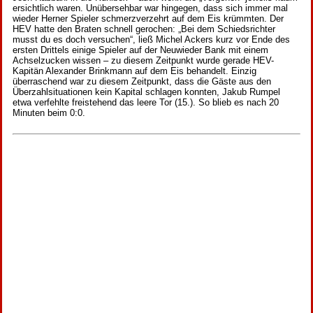
ersichtlich waren. Unübersehbar war hingegen, dass sich immer mal
wieder Herner Spieler schmerzverzehrt auf dem Eis krümmten. Der
HEV hatte den Braten schnell gerochen: „Bei dem Schiedsrichter
musst du es doch versuchen“, ließ Michel Ackers kurz vor Ende des
ersten Drittels einige Spieler auf der Neuwieder Bank mit einem
Achselzucken wissen – zu diesem Zeitpunkt wurde gerade HEV-
Kapitän Alexander Brinkmann auf dem Eis behandelt. Einzig
überraschend war zu diesem Zeitpunkt, dass die Gäste aus den
Überzahlsituationen kein Kapital schlagen konnten, Jakub Rumpel
etwa verfehlte freistehend das leere Tor (15.). So blieb es nach 20
Minuten beim 0:0.