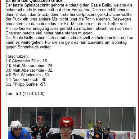
Es fehlt das Quetschen Glück
Der letzte Spielabschnitt gehörte eindeutig den Saale Bulls, welche die
beherrschende Mannschaft auf dem Eis waren. Doch es fehlte ihnen
dann einfach das Glück, denn trotz hundertprozentiger Chancen wollte
der Puck ein ums andere Mal nicht über die Torlinie gehen. Deswegen
brauchten sie dann doch bis zur 57. Minute um mit dem Treffer von
Philipp Gunkel endgültig alles perfekt zu machen, obwohl es nach den
Chancen bereits viel höher hätte stehen müssen.
Die Saale Bulls haben sich damit eindrucksvoll zurückgemeldet und so
kann es weitergehen. Für die sie geht es nun auswärts am Sonntag
gegen Schönheide weiter.
Torschützen:
1:0 Alexander Zille - 18.
2:0 Matt Abercrombie - 24.
3:0 Matt Abercrombie - 32.
4:0 Eric Wunderlich - 39.
4:1 Nico Jentzsch - 40.
5:1 Philipp Gunkel -57.
Tore: 5:1 (1:0/3:1/1:0)