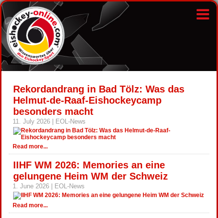
Rekordandrang in Bad Tölz: Was das
Helmut-de-Raaf-Eishockeycamp
besonders macht
11. July 2026 | EOL-News
Read more...
IIHF WM 2026: Memories an eine
gelungene Heim WM der Schweiz
1. June 2026 | EOL-News
Read more...