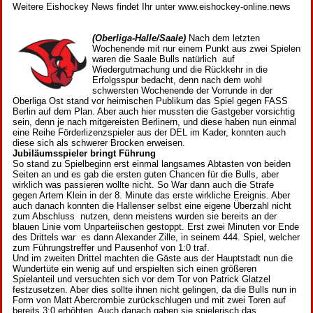
Weitere Eishockey News findet Ihr unter www.eishockey-online.news
(Oberliga-Halle/Saale)
Nach dem letzten
Wochenende mit nur einem Punkt aus zwei Spielen
waren die Saale Bulls natürlich auf
Wiedergutmachung und die Rückkehr in die
Erfolgsspur bedacht, denn nach dem wohl
schwersten Wochenende der Vorrunde in der
Oberliga Ost stand vor heimischen Publikum das Spiel gegen FASS
Berlin auf dem Plan. Aber auch hier mussten die Gastgeber vorsichtig
sein, denn je nach mitgereisten Berlinern, und diese haben nun einmal
eine Reihe Förderlizenzspieler aus der DEL im Kader, konnten auch
diese sich als schwerer Brocken erweisen.
Jubiläumsspieler bringt Führung
So stand zu Spielbeginn erst einmal langsames Abtasten von beiden
Seiten an und es gab die ersten guten Chancen für die Bulls, aber
wirklich was passieren wollte nicht. So War dann auch die Strafe
gegen Artem Klein in der 8. Minute das erste wirkliche Ereignis. Aber
auch danach konnten die Hallenser selbst eine eigene Überzahl nicht
zum Abschluss nutzen, denn meistens wurden sie bereits an der
blauen Linie vom Unparteiischen gestoppt. Erst zwei Minuten vor Ende
des Drittels war es dann Alexander Zille, in seinem 444. Spiel, welcher
zum Führungstreffer und Pausenhof von 1:0 traf.
Und im zweiten Drittel machten die Gäste aus der Hauptstadt nun die
Wundertüte ein wenig auf und erspielten sich einen größeren
Spielanteil und versuchten sich vor dem Tor von Patrick Glatzel
festzusetzen. Aber dies sollte ihnen nicht gelingen, da die Bulls nun in
Form von Matt Abercrombie zurückschlugen und mit zwei Toren auf
bereits 3:0 erhöhten. Auch danach gaben sie spielerisch das