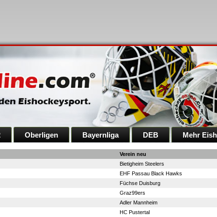
2
Oberligen
Bayernliga
DEB
Mehr Eis