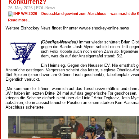
Konkurrenz?
26. May 2026 | EOL-News
Read more...
Weitere Eishockey News findet Ihr unter www.eishockey-online.news
(Oberliga-Neuwied)
Immer wieder schüttelt Brian Gib
gegen die Bande. Josh Myers schickt einen Tritt gegen
sich Felix Köbele auch noch einen Zahn ab. Irgendwie
dem, was da auf der Anzeigentafel stand: 5:2.
Ein Heimsieg. Gegen den Neusser EV. Nie ernsthaft ge
Ansprüche gestiegen. Vergessen scheint das letzte, sieglose Oberliga-Aben
fünf Spielen (einer davon am Grünen Tisch geschenkt), Tabellenplatz zwei
Eigentlich verrückt.
„Mir kommen die Tränen, wenn ich auf das Torschussverhältnis und dann 
„Wir haben im letzten Drittel 24 mal auf das gegnerische Tor geschossen
kriegen die Scheibe einfach nicht über die Linie.“ Artur Tegkaev, Josh M
aufzählen, die in aussichtsreicher Position an einem starken Ken Passm
Abschluss scheiterte.