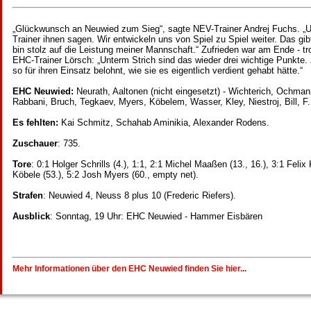
„Glückwunsch an Neuwied zum Sieg“, sagte NEV-Trainer Andrej Fuchs. „Un
Trainer ihnen sagen. Wir entwickeln uns von Spiel zu Spiel weiter. Das gib
bin stolz auf die Leistung meiner Mannschaft.“ Zufrieden war am Ende - t
EHC-Trainer Lörsch: „Unterm Strich sind das wieder drei wichtige Punkte. 
so für ihren Einsatz belohnt, wie sie es eigentlich verdient gehabt hätte.“
EHC Neuwied:
Neurath, Aaltonen (nicht eingesetzt) - Wichterich, Ochm
Rabbani, Bruch, Tegkaev, Myers, Köbelem, Wasser, Kley, Niestroj, Bill, 
Es fehlten:
Kai Schmitz, Schahab Aminikia, Alexander Rodens.
Zuschauer
: 735.
Tore
: 0:1 Holger Schrills (4.), 1:1, 2:1 Michel Maaßen (13., 16.), 3:1 Feli
Köbele (53.), 5:2 Josh Myers (60., empty net).
Strafen
: Neuwied 4, Neuss 8 plus 10 (Frederic Riefers).
Ausblick
: Sonntag, 19 Uhr: EHC Neuwied - Hammer Eisbären
Mehr Informationen über den EHC Neuwied finden Sie hier...