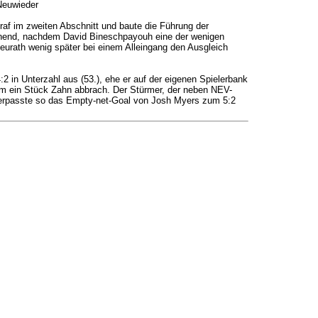
Neuwieder
traf im zweiten Abschnitt und baute die Führung der
annend, nachdem David Bineschpayouh eine der wenigen
urath wenig später bei einem Alleingang den Ausgleich
2 in Unterzahl aus (53.), ehe er auf der eigenen Spielerbank
hm ein Stück Zahn abbrach. Der Stürmer, der neben NEV-
verpasste so das Empty-net-Goal von Josh Myers zum 5:2