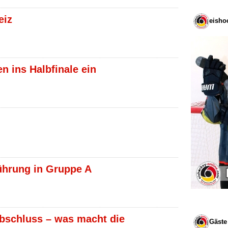
eiz
eisho
 ins Halbfinale ein
ührung in Gruppe A
bschluss – was macht die
Gäste