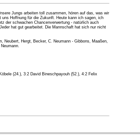
sere Jungs arbeiten toll zusammen, hören auf das, was wir
t uns Hoffnung für die Zukunft. Heute kann ich sagen, ich
rotz der schwachen Chancenverwertung - natürlich auch
Jeder hat gut gearbeitet. Die Mannschaft hat sich nur nicht
ann, Neubert, Hergt, Becker, C. Neumann - Gibbons, Maaßen,
F. Neumann.
x Köbele (24.), 3:2 David Bineschpayouh (52.), 4:2 Felix