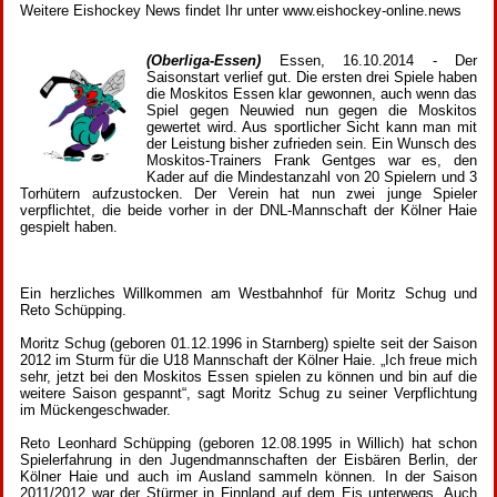
Weitere Eishockey News findet Ihr unter www.eishockey-online.news
(Oberliga-Essen)
Essen, 16.10.2014 - Der
Saisonstart verlief gut. Die ersten drei Spiele haben
die Moskitos Essen klar gewonnen, auch wenn das
Spiel gegen Neuwied nun gegen die Moskitos
gewertet wird. Aus sportlicher Sicht kann man mit
der Leistung bisher zufrieden sein. Ein Wunsch des
Moskitos-Trainers Frank Gentges war es, den
Kader auf die Mindestanzahl von 20 Spielern und 3
Torhütern aufzustocken. Der Verein hat nun zwei junge Spieler
verpflichtet, die beide vorher in der DNL-Mannschaft der Kölner Haie
gespielt haben.
Ein herzliches Willkommen am Westbahnhof für Moritz Schug und
Reto Schüpping.
Moritz Schug (geboren 01.12.1996 in Starnberg) spielte seit der Saison
2012 im Sturm für die U18 Mannschaft der Kölner Haie. „Ich freue mich
sehr, jetzt bei den Moskitos Essen spielen zu können und bin auf die
weitere Saison gespannt“, sagt Moritz Schug zu seiner Verpflichtung
im Mückengeschwader.
Reto Leonhard Schüpping (geboren 12.08.1995 in Willich) hat schon
Spielerfahrung in den Jugendmannschaften der Eisbären Berlin, der
Kölner Haie und auch im Ausland sammeln können. In der Saison
2011/2012 war der Stürmer in Finnland auf dem Eis unterwegs. Auch