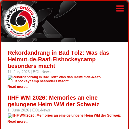
Rekordandrang in Bad Tölz: Was das
Helmut-de-Raaf-Eishockeycamp
besonders macht
11. July 2026 | EOL-News
Read more...
IIHF WM 2026: Memories an eine
gelungene Heim WM der Schweiz
1. June 2026 | EOL-News
Read more...