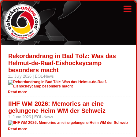
Rekordandrang in Bad Tölz: Was das
Helmut-de-Raaf-Eishockeycamp
besonders macht
11. July 2026 | EOL-News
Read more...
IIHF WM 2026: Memories an eine
gelungene Heim WM der Schweiz
1. June 2026 | EOL-News
Read more...