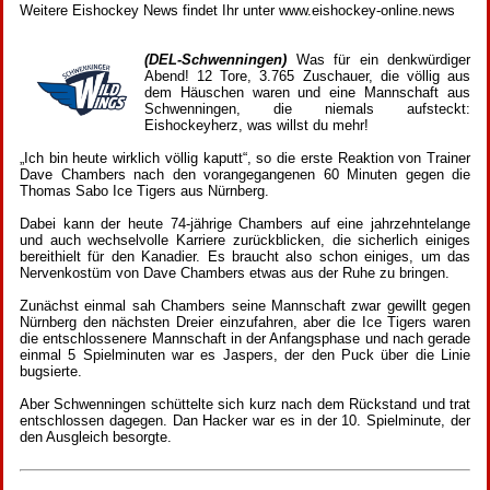
Weitere Eishockey News findet Ihr unter www.eishockey-online.news
(DEL-Schwenningen)
Was für ein denkwürdiger
Abend! 12 Tore, 3.765 Zuschauer, die völlig aus
dem Häuschen waren und eine Mannschaft aus
Schwenningen, die niemals aufsteckt:
Eishockeyherz, was willst du mehr!
„Ich bin heute wirklich völlig kaputt“, so die erste Reaktion von Trainer
Dave Chambers nach den vorangegangenen 60 Minuten gegen die
Thomas Sabo Ice Tigers aus Nürnberg.
Dabei kann der heute 74-jährige Chambers auf eine jahrzehntelange
und auch wechselvolle Karriere zurückblicken, die sicherlich einiges
bereithielt für den Kanadier. Es braucht also schon einiges, um das
Nervenkostüm von Dave Chambers etwas aus der Ruhe zu bringen.
Zunächst einmal sah Chambers seine Mannschaft zwar gewillt gegen
Nürnberg den nächsten Dreier einzufahren, aber die Ice Tigers waren
die entschlossenere Mannschaft in der Anfangsphase und nach gerade
einmal 5 Spielminuten war es Jaspers, der den Puck über die Linie
bugsierte.
Aber Schwenningen schüttelte sich kurz nach dem Rückstand und trat
entschlossen dagegen. Dan Hacker war es in der 10. Spielminute, der
den Ausgleich besorgte.