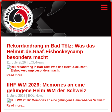
Rekordandrang in Bad Tölz: Was das
Helmut-de-Raaf-Eishockeycamp
besonders macht
11. July 2026 | EOL-News
Read more...
IIHF WM 2026: Memories an eine
gelungene Heim WM der Schweiz
1. June 2026 | EOL-News
Read more...