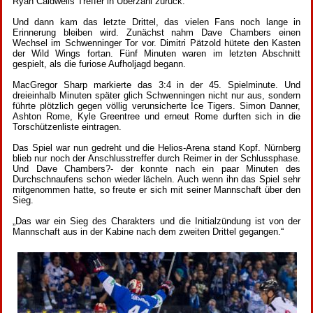
Ryan Caldwells Treffer in Überzahl zurück.
Und dann kam das letzte Drittel, das vielen Fans noch lange in
Erinnerung bleiben wird. Zunächst nahm Dave Chambers einen
Wechsel im Schwenninger Tor vor. Dimitri Pätzold hütete den Kasten
der Wild Wings fortan. Fünf Minuten waren im letzten Abschnitt
gespielt, als die furiose Aufholjagd begann.
MacGregor Sharp markierte das 3:4 in der 45. Spielminute. Und
dreieinhalb Minuten später glich Schwenningen nicht nur aus, sondern
führte plötzlich gegen völlig verunsicherte Ice Tigers. Simon Danner,
Ashton Rome, Kyle Greentree und erneut Rome durften sich in die
Torschützenliste eintragen.
Das Spiel war nun gedreht und die Helios-Arena stand Kopf. Nürnberg
blieb nur noch der Anschlusstreffer durch Reimer in der Schlussphase.
Und Dave Chambers?- der konnte nach ein paar Minuten des
Durchschnaufens schon wieder lächeln. Auch wenn ihn das Spiel sehr
mitgenommen hatte, so freute er sich mit seiner Mannschaft über den
Sieg.
„Das war ein Sieg des Charakters und die Initialzündung ist von der
Mannschaft aus in der Kabine nach dem zweiten Drittel gegangen.“