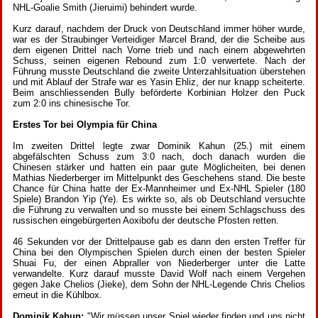
NHL-Goalie Smith (Jieruimi) behindert wurde.
Kurz darauf, nachdem der Druck von Deutschland immer höher wurde,
war es der Straubinger Verteidiger Marcel Brand, der die Scheibe aus
dem eigenen Drittel nach Vorne trieb und nach einem abgewehrten
Schuss, seinen eigenen Rebound zum 1:0 verwertete. Nach der
Führung musste Deutschland die zweite Unterzahlsituation überstehen
und mit Ablauf der Strafe war es Yasin Ehliz, der nur knapp scheiterte.
Beim anschliessenden Bully beförderte Korbinian Holzer den Puck
zum 2:0 ins chinesische Tor.
Erstes Tor bei Olympia für China
Im zweiten Drittel legte zwar Dominik Kahun (25.) mit einem
abgefälschten Schuss zum 3:0 nach, doch danach wurden die
Chinesen stärker und hatten ein paar gute Möglicheiten, bei denen
Mathias Niederberger im Mittelpunkt des Geschehens stand. Die beste
Chance für China hatte der Ex-Mannheimer und Ex-NHL Spieler (180
Spiele) Brandon Yip (Ye). Es wirkte so, als ob Deutschland versuchte
die Führung zu verwalten und so musste bei einem Schlagschuss des
russischen eingebürgerten Aoxibofu der deutsche Pfosten retten.
46 Sekunden vor der Drittelpause gab es dann den ersten Treffer für
China bei den Olympischen Spielen durch einen der besten Spieler
Shuai Fu, der einen Abpraller von Niederberger unter die Latte
verwandelte. Kurz darauf musste David Wolf nach einem Vergehen
gegen Jake Chelios (Jieke), dem Sohn der NHL-Legende Chris Chelios
erneut in die Kühlbox.
Dominik Kahun:
"Wir müssen unser Spiel wieder finden und uns nicht