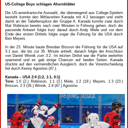
US-College Boys schlagen Ahornblätter
Die US-amerikanische Auswahl, die überwiegend aus College-Spielern
besteht konnte den Mitfavoriten Kanada mit 4:2 besiegen und steht
damit an der Tabellenspitze der Gruppe A. Kanada konnte zwar durch
Mat Robinson bereits nach zwei Minuten in Führung gehen, doch die
passende Antwort folgte kurz darauf durch Andy Miele und vor dem
Ende des ersten Drittels folgte sogar die Führung für die USA durch
Ben Meyers.
In der 23. Minute baute Brendan Brisson die Führung für die USA auf
3:1 aus, die bis zur 35. Minute anhielt, danach folgte der Anschluss
von Daniel Winnik zum 3:2. Im letzten Drittel war die Partie weiterhin
spannend und es gab einige Chancen auf beiden Seiten. Kanada
drückte auf den vermeindlichen Ausgleich, doch die Vorentscheidung
fiel durch Kenny Agostino (47.).
Kanada – USA 2:4 (1:2, 1:1, 0:1)
Tore:
1:0 (2.) Robinson, 1:1 (3.) Miele, 1:2 (19.) Meyers, 1:3 (23.)
Brisson, 2:3 (35.) Winnik, 2:4 (47.) Agostino