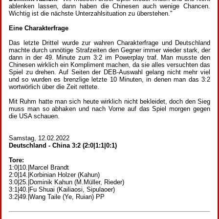
ablenken lassen, dann haben die Chinesen auch wenige Chancen.
Wichtig ist die nächste Unterzahlsituation zu überstehen."
Eine Charakterfrage
Das letzte Drittel wurde zur wahren Charakterfrage und Deutschland
machte durch unnötige Strafzeiten den Gegner immer wieder stark, der
dann in der 49. Minute zum 3:2 im Powerplay traf. Man musste den
Chinesen wirklich ein Kompliment machen, da sie alles versuchten das
Spiel zu drehen. Auf Seiten der DEB-Auswahl gelang nicht mehr viel
und so wurden es brenzlige letzte 10 Minuten, in denen man das 3:2
wortwörlich über die Zeit rettete.
Mit Ruhm hatte man sich heute wirklich nicht bekleidet, doch den Sieg
muss man so abhaken und nach Vorne auf das Spiel morgen gegen
die USA schauen.
Samstag, 12.02.2022
Deutschland - China 3:2 (2:0|1:1|0:1)
Tore:
1:0|10.|Marcel Brandt
2:0|14.|Korbinian Holzer (Kahun)
3:0|25.|Dominik Kahun (M.Müller, Rieder)
3:1|40.|Fu Shuai (Kailiaosi, Sipulaoer)
3:2|49.|Wang Taile (Ye, Ruian) PP