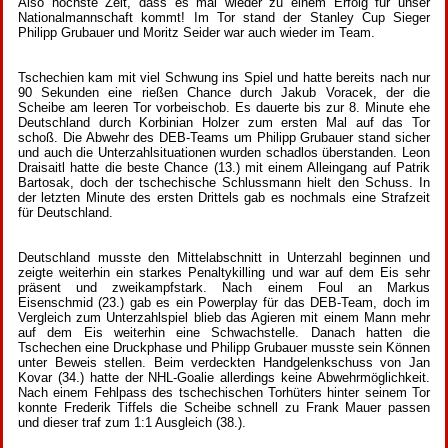
Also höchste Zeit, dass es mal wieder zu einem Erfolg für unser
Nationalmannschaft kommt! Im Tor stand der Stanley Cup Sieger
Philipp Grubauer und Moritz Seider war auch wieder im Team.
Tschechien kam mit viel Schwung ins Spiel und hatte bereits nach nur
90 Sekunden eine rießen Chance durch Jakub Voracek, der die
Scheibe am leeren Tor vorbeischob. Es dauerte bis zur 8. Minute ehe
Deutschland durch Korbinian Holzer zum ersten Mal auf das Tor
schoß. Die Abwehr des DEB-Teams um Philipp Grubauer stand sicher
und auch die Unterzahlsituationen wurden schadlos überstanden. Leon
Draisaitl hatte die beste Chance (13.) mit einem Alleingang auf Patrik
Bartosak, doch der tschechische Schlussmann hielt den Schuss. In
der letzten Minute des ersten Drittels gab es nochmals eine Strafzeit
für Deutschland.
Deutschland musste den Mittelabschnitt in Unterzahl beginnen und
zeigte weiterhin ein starkes Penaltykilling und war auf dem Eis sehr
präsent und zweikampfstark. Nach einem Foul an Markus
Eisenschmid (23.) gab es ein Powerplay für das DEB-Team, doch im
Vergleich zum Unterzahlspiel blieb das Agieren mit einem Mann mehr
auf dem Eis weiterhin eine Schwachstelle. Danach hatten die
Tschechen eine Druckphase und Philipp Grubauer musste sein Können
unter Beweis stellen. Beim verdeckten Handgelenkschuss von Jan
Kovar (34.) hatte der NHL-Goalie allerdings keine Abwehrmöglichkeit.
Nach einem Fehlpass des tschechischen Torhüters hinter seinem Tor
konnte Frederik Tiffels die Scheibe schnell zu Frank Mauer passen
und dieser traf zum 1:1 Ausgleich (38.).