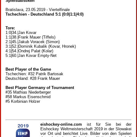
Spielstatistiken
Bratislava, 23.05.2019 - Viertelfinale
Tschechien - Deutschland 5:1 (0:0|1:1|4:0)
Tore:
1:0|34.|Jan Kovar
1:1|38.|Frank Mauer (Tiffels)
2:1|45.|Jakub Voracek (Simon)
3:1|52.|Dominik Kubalik (Kovar, Hronek)
4:1|54.|Ondrej Palat (Kolar)
5:1|60.|Jan Kovar Empty-Net
Best Player of the Game
Tschechien: #32 Patrik Bartosak
Deutschland: #28 Frank Mauer
Best Player Germany of Tournament
#35 Mathias Niederberger
#58 Markus Eisenschmid
#5 Korbinian Holzer
eishockey-online.com
ist für Sie bei der
Eishockey Weltmeisterschaft 2019 in der Slowakei
vor Ort und berichtet Live. Bilder von den Spielen