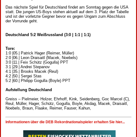
Das nächste Spiel für Deutschland findet am Sonntag gegen die USA
statt. Die jungen US-Boys stehen aktuell auf dem 3. Platz der Tabelle
und ist der vorletzte Gegner bevor es gegen Ungarn zum Abschluss
der Vorrunde geht.
Deutschland 5:2 Weißrussland (3:0 | 1:1 | 1:1)
Tore:
1:0 |05.| Patrick Hager (Reimer, Müller)
2:0 |06.| Leon Draisaitl (Macek, Noebels)
3:0 |11.| Feix Schütz (Gogulla) PPT
3:1 |29.| Andrei Stepanov
4:1 |35.| Brooks Macek (Reul)
4:2 |50.| Sergei Stas
5:2 |60.| Philipp Gogulla (Boyle) PPT
Aufstellung Deutschland
Greiss – Pielmeier, Holzer, Ehrhoff, Kink, Seidenberg, Goc Marcel (C),
Reul, Müller, Hager, Schütz, Gogulla, Boyle, Akdag, Macek, Draisaitl,
Noebels, Braun, Flaake, Reimer, Fauser, Kahun,
Informationen über die DEB Rekordnationalspieler erhalten Sie hier...