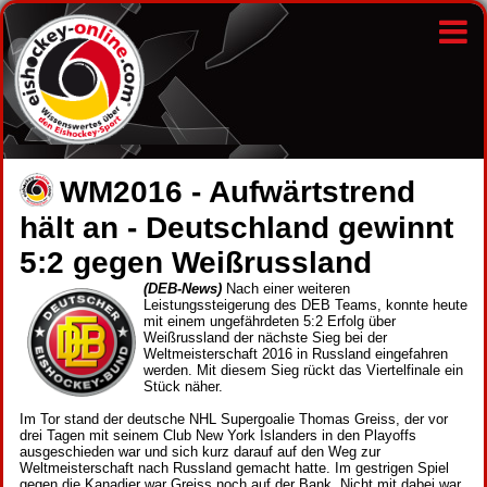
WM2016 - Aufwärtstrend
hält an - Deutschland gewinnt
5:2 gegen Weißrussland
(DEB-News)
Nach einer weiteren
Leistungssteigerung des DEB Teams, konnte heute
mit einem ungefährdeten 5:2 Erfolg über
Weißrussland der nächste Sieg bei der
Weltmeisterschaft 2016 in Russland eingefahren
werden. Mit diesem Sieg rückt das Viertelfinale ein
Stück näher.
Im Tor stand der deutsche NHL Supergoalie Thomas Greiss, der vor
drei Tagen mit seinem Club New York Islanders in den Playoffs
ausgeschieden war und sich kurz darauf auf den Weg zur
Weltmeisterschaft nach Russland gemacht hatte. Im gestrigen Spiel
gegen die Kanadier war Greiss noch auf der Bank. Nicht mit dabei war