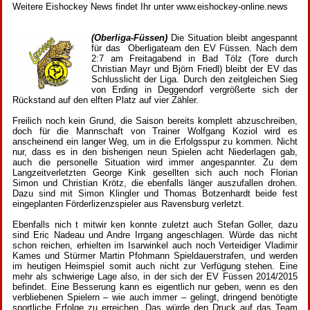
Weitere Eishockey News findet Ihr unter www.eishockey-online.news
(Oberliga-Füssen)
Die Situation bleibt angespannt
für das Oberligateam den EV Füssen. Nach dem
2:7 am Freitagabend in Bad Tölz (Tore durch
Christian Mayr und Björn Friedl) bleibt der EV das
Schlusslicht der Liga. Durch den zeitgleichen Sieg
von Erding in Deggendorf vergrößerte sich der
Rückstand auf den elften Platz auf vier Zähler.
Freilich noch kein Grund, die Saison bereits komplett abzuschreiben,
doch für die Mannschaft von Trainer Wolfgang Koziol wird es
anscheinend ein langer Weg, um in die Erfolgsspur zu kommen. Nicht
nur, dass es in den bisherigen neun Spielen acht Niederlagen gab,
auch die personelle Situation wird immer angespannter. Zu dem
Langzeitverletzten George Kink gesellten sich auch noch Florian
Simon und Christian Krötz, die ebenfalls länger auszufallen drohen.
Dazu sind mit Simon Klingler und Thomas Botzenhardt beide fest
eingeplanten Förderlizenzspieler aus Ravensburg verletzt.
Ebenfalls nich t mitwir ken konnte zuletzt auch Stefan Goller, dazu
sind Eric Nadeau und Andre Irrgang angeschlagen. Würde das nicht
schon reichen, erhielten im Isarwinkel auch noch Verteidiger Vladimir
Kames und Stürmer Martin Pfohmann Spieldauerstrafen, und werden
im heutigen Heimspiel somit auch nicht zur Verfügung stehen. Eine
mehr als schwierige Lage also, in der sich der EV Füssen 2014/2015
befindet. Eine Besserung kann es eigentlich nur geben, wenn es den
verbliebenen Spielern – wie auch immer – gelingt, dringend benötigte
sportliche Erfolge zu erreichen. Das würde den Druck auf das Team