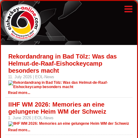
Rekordandrang in Bad Tölz: Was das
Helmut-de-Raaf-Eishockeycamp
besonders macht
11. July 2026 | EOL-News
Read more...
IIHF WM 2026: Memories an eine
gelungene Heim WM der Schweiz
1. June 2026 | EOL-News
Read more...