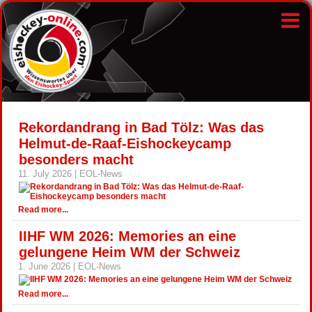
Rekordandrang in Bad Tölz: Was das
Helmut-de-Raaf-Eishockeycamp
besonders macht
11. July 2026 | EOL-News
Read more...
IIHF WM 2026: Memories an eine
gelungene Heim WM der Schweiz
1. June 2026 | EOL-News
Read more...