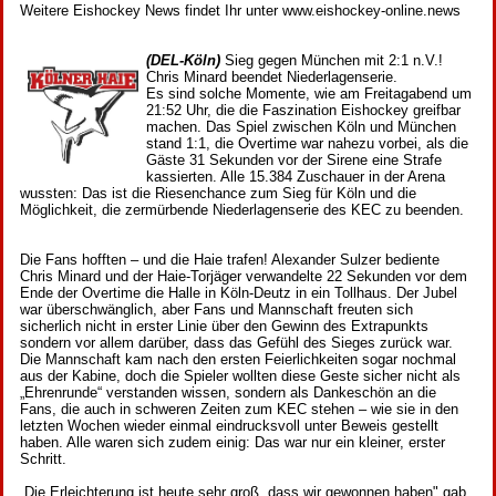
Weitere Eishockey News findet Ihr unter www.eishockey-online.news
(DEL-Köln)
Sieg gegen München mit 2:1 n.V.!
Chris Minard beendet Niederlagenserie.
Es sind solche Momente, wie am Freitagabend um
21:52 Uhr, die die Faszination Eishockey greifbar
machen. Das Spiel zwischen Köln und München
stand 1:1, die Overtime war nahezu vorbei, als die
Gäste 31 Sekunden vor der Sirene eine Strafe
kassierten. Alle 15.384 Zuschauer in der Arena
wussten: Das ist die Riesenchance zum Sieg für Köln und die
Möglichkeit, die zermürbende Niederlagenserie des KEC zu beenden.
Die Fans hofften – und die Haie trafen! Alexander Sulzer bediente
Chris Minard und der Haie-Torjäger verwandelte 22 Sekunden vor dem
Ende der Overtime die Halle in Köln-Deutz in ein Tollhaus. Der Jubel
war überschwänglich, aber Fans und Mannschaft freuten sich
sicherlich nicht in erster Linie über den Gewinn des Extrapunkts
sondern vor allem darüber, dass das Gefühl des Sieges zurück war.
Die Mannschaft kam nach den ersten Feierlichkeiten sogar nochmal
aus der Kabine, doch die Spieler wollten diese Geste sicher nicht als
„Ehrenrunde“ verstanden wissen, sondern als Dankeschön an die
Fans, die auch in schweren Zeiten zum KEC stehen – wie sie in den
letzten Wochen wieder einmal eindrucksvoll unter Beweis gestellt
haben. Alle waren sich zudem einig: Das war nur ein kleiner, erster
Schritt.
„Die Erleichterung ist heute sehr groß, dass wir gewonnen haben" gab