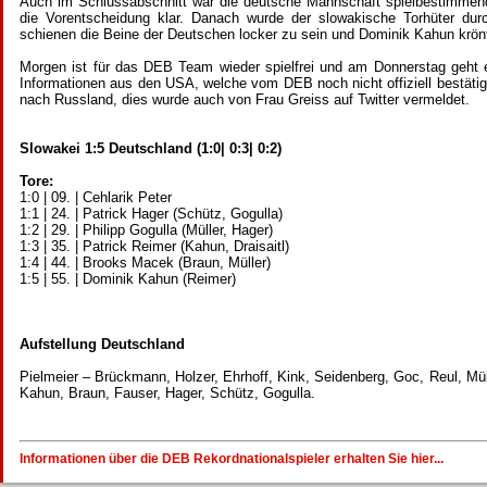
Auch im Schlussabschnitt war die deutsche Mannschaft spielbestimmen
die Vorentscheidung klar. Danach wurde der slowakische Torhüter du
schienen die Beine der Deutschen locker zu sein und Dominik Kahun krön
Morgen ist für das DEB Team wieder spielfrei und am Donnerstag geht
Informationen aus den USA, welche vom DEB noch nicht offiziell bestäti
nach Russland, dies wurde auch von Frau Greiss auf Twitter vermeldet.
Slowakei 1:5 Deutschland (1:0| 0:3| 0:2)
Tore:
1:0 | 09. | Cehlarik Peter
1:1 | 24. | Patrick Hager (Schütz, Gogulla)
1:2 | 29. | Philipp Gogulla (Müller, Hager)
1:3 | 35. | Patrick Reimer (Kahun, Draisaitl)
1:4 | 44. | Brooks Macek (Braun, Müller)
1:5 | 55. | Dominik Kahun (Reimer)
Aufstellung Deutschland
Pielmeier – Brückmann, Holzer, Ehrhoff, Kink, Seidenberg, Goc, Reul, Mül
Kahun, Braun, Fauser, Hager, Schütz, Gogulla.
Informationen über die DEB Rekordnationalspieler erhalten Sie hier...