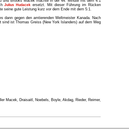
d und Brooks Macek machte in der 44. Minute mit dem 4:1
rch
ersetzt. Mit dieser Führung im Rücken
Julius Hudacek
te seine gute Leistung kurz vor dem Ende mit dem 5:1.
 es dann gegen den amtierenden Weltmeister Kanada. Nach
gt sind ist Thomas Greiss (New York Islanders) auf dem Weg
ler Macek, Draisaitl, Noebels, Boyle, Akdag, Rieder, Reimer,