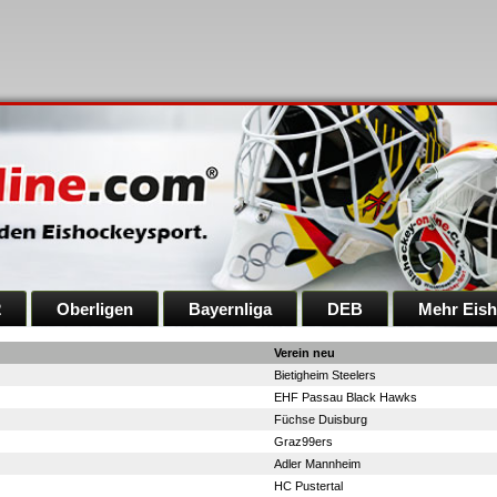
2
Oberligen
Bayernliga
DEB
Mehr Eis